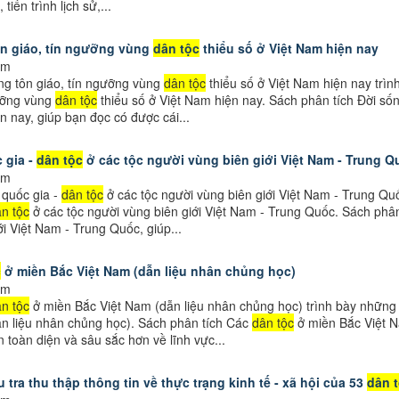
, tiến trình lịch sử,...
ôn giáo, tín ngưỡng vùng
dân tộc
thiểu số ở Việt Nam hiện nay
em
ng tôn giáo, tín ngưỡng vùng
dân tộc
thiểu số ở Việt Nam hiện nay trìn
gưỡng vùng
dân tộc
thiểu số ở Việt Nam hiện nay. Sách phân tích Đời số
n nay, giúp bạn đọc có được cái...
 gia -
dân tộc
ở các tộc người vùng biên giới Việt Nam - Trung Q
em
 quốc gia -
dân tộc
ở các tộc người vùng biên giới Việt Nam - Trung Qu
n tộc
ở các tộc người vùng biên giới Việt Nam - Trung Quốc. Sách phân
ới Việt Nam - Trung Quốc, giúp...
c
ở miền Bắc Việt Nam (dẫn liệu nhân chủng học)
em
n tộc
ở miền Bắc Việt Nam (dẫn liệu nhân chủng học) trình bày những
n liệu nhân chủng học). Sách phân tích Các
dân tộc
ở miền Bắc Việt N
n toàn diện và sâu sắc hơn về lĩnh vực...
 tra thu thập thông tin về thực trạng kinh tế - xã hội của 53
dân 