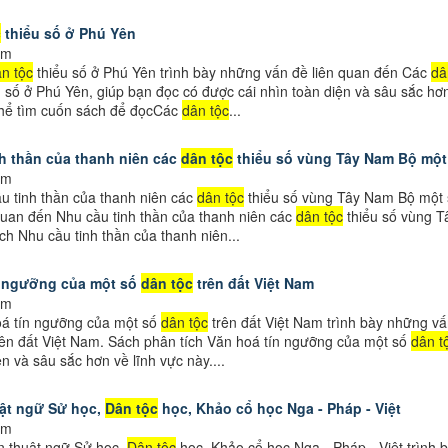
c
thiểu số ở Phú Yên
em
n tộc
thiểu số ở Phú Yên trình bày những vấn đề liên quan đến Các
dâ
 số ở Phú Yên, giúp bạn đọc có được cái nhìn toàn diện và sâu sắc hơn
thể tìm cuốn sách để đọcCác
dân tộc
...
h thần của thanh niên các
dân tộc
thiểu số vùng Tây Nam Bộ một s
em
 tinh thần của thanh niên các
dân tộc
thiểu số vùng Tây Nam Bộ một số
quan đến Nhu cầu tinh thần của thanh niên các
dân tộc
thiểu số vùng Tâ
ch Nhu cầu tinh thần của thanh niên...
n ngưỡng của một số
dân tộc
trên đất Việt Nam
em
á tín ngưỡng của một số
dân tộc
trên đất Việt Nam trình bày những v
ên đất Việt Nam. Sách phân tích Văn hoá tín ngưỡng của một số
dân t
n và sâu sắc hơn về lĩnh vực này....
uật ngữ Sử học,
Dân tộc
học, Khảo cổ học Nga - Pháp - Việt
em
n thuật ngữ Sử học,
Dân tộc
học, Khảo cổ học Nga - Pháp - Việt trình 