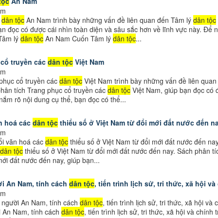
tộc
An Nam
em
ý
dân tộc
An Nam trình bày những vấn đề liên quan đến Tâm lý
dân tộc
n đọc có được cái nhìn toàn diện và sâu sắc hơn về lĩnh vực này. Để n
Tâm lý
dân tộc
An Nam Cuốn Tâm lý
dân tộc
...
 cổ truyền các
dân tộc
Việt Nam
em
phục cổ truyền các
dân tộc
Việt Nam trình bày những vấn đề liên quan
hân tích Trang phục cổ truyền các
dân tộc
Việt Nam, giúp bạn đọc có đ
nắm rõ nội dung cụ thể, bạn đọc có thể...
n hoá các
dân tộc
thiểu số ở Việt Nam từ đổi mới đất nước đến n
em
ổi văn hoá các
dân tộc
thiểu số ở Việt Nam từ đổi mới đất nước đến nay
dân tộc
thiểu số ở Việt Nam từ đổi mới đất nước đến nay. Sách phân tí
ới đất nước đến nay, giúp bạn...
ời An Nam, tính cách
dân tộc
, tiến trình lịch sử, tri thức, xã hội và
em
 người An Nam, tính cách
dân tộc
, tiến trình lịch sử, tri thức, xã hội 
i An Nam, tính cách
dân tộc
, tiến trình lịch sử, tri thức, xã hội và chí