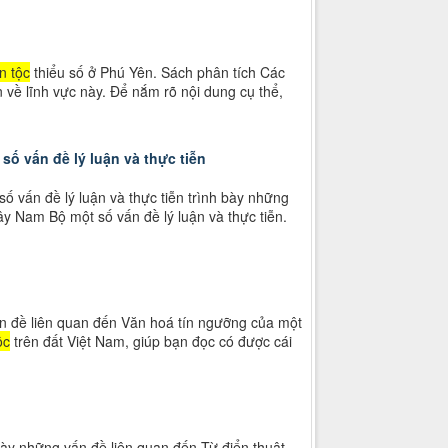
n tộc
thiểu số ở Phú Yên. Sách phân tích Các
 về lĩnh vực này. Để nắm rõ nội dung cụ thể,
ố vấn đề lý luận và thực tiễn
 vấn đề lý luận và thực tiễn trình bày những
y Nam Bộ một số vấn đề lý luận và thực tiễn.
ấn đề liên quan đến Văn hoá tín ngưỡng của một
ộc
trên đất Việt Nam, giúp bạn đọc có được cái
bày những vấn đề liên quan đến Từ điển thuật