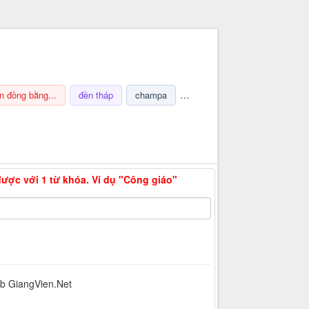
n đồng bằng...
đền tháp
champa
nghi lễ
thuế
ảnh hưở
Thông tin hỗ trợ
được với 1 từ khóa. Ví dụ "Công giáo"
eb GiangVien.Net