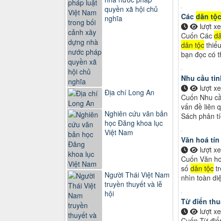
quyền xã hội chủ
Các
dân tộ
nghĩa
lượt x
Cuốn Các
dâ
dân tộc
thiểu
bạn đọc có 
Nhu cầu tin
lượt x
Địa chí Long An
Cuốn Nhu cầu
vấn đề liên 
Nghiên cứu văn bản
Sách phân tí
học Đăng khoa lục
Việt Nam
Văn hoá tí
lượt x
Cuốn Văn ho
số
dân tộc
tr
Người Thái Việt Nam
nhìn toàn diệ
truyền thuyết và lễ
hội
Từ điển th
lượt x
Cuốn Từ điể