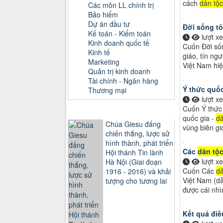
cách
dân tộc
Các môn LL chính trị
Bảo hiểm
Dự án đầu tư
Đời sống t
Kế toán - Kiểm toán
lượt x
Kinh doanh quốc tế
Cuốn Đời số
Kinh tế
giáo, tín n
Marketing
Việt Nam hiệ
Quản trị kinh doanh
Tài chính - Ngân hàng
Ý thức quốc
Thương mại
lượt x
Cuốn Ý thức
Sách xem nhiều
quốc gia -
dâ
Chúa Giesu đấng
vùng biên gi
chiến thắng, lược sử
hình thành, phát triển
Các
dân tộ
Hội thánh Tin lành
lượt x
Hà Nội (Giai đoạn
Cuốn Các
dâ
1916 - 2016) và khải
Việt Nam (dẫ
tượng cho tương lai
được cái nhì
Kết quả điều