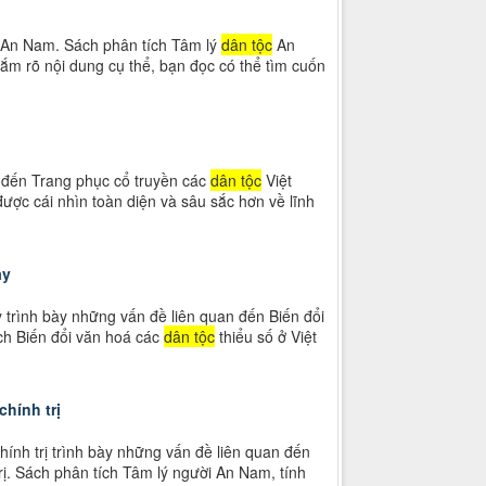
An Nam. Sách phân tích Tâm lý
dân tộc
An
ắm rõ nội dung cụ thể, bạn đọc có thể tìm cuốn
 đến Trang phục cổ truyền các
dân tộc
Việt
ược cái nhìn toàn diện và sâu sắc hơn về lĩnh
ay
 trình bày những vấn đề liên quan đến Biến đổi
ch Biến đổi văn hoá các
dân tộc
thiểu số ở Việt
 chính trị
và chính trị trình bày những vấn đề liên quan đến
nh trị. Sách phân tích Tâm lý người An Nam, tính