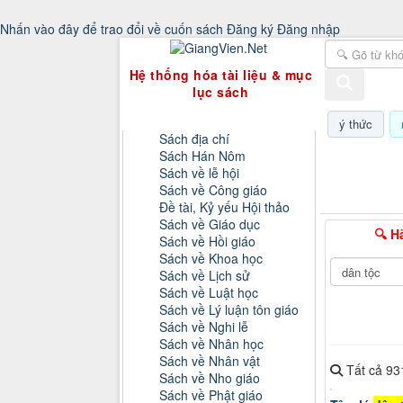
Nhấn vào đây để trao đổi về cuốn sách
Đăng ký
Đăng nhập
GiangVien.Net - Hệ thống hóa tài liệu & 
Hệ thống hóa tài liệu & mục
lục sách
Danh mục sách
ý thức
Sách địa chí
Sách Hán Nôm
Thứ sáu, 0
Sách về lễ hội
Sách về Công giáo
Đề tài, Kỷ yếu Hội thảo
Sách về Giáo dục
🔍 H
Sách về Hồi giáo
Sách về Khoa học
Sách về Lịch sử
Sách về Luật học
Sách về Lý luận tôn giáo
Sách về Nghi lễ
Sách về Nhân học
Sách về Nhân vật
Tất cả
93
Sách về Nho giáo
Sách về Phật giáo