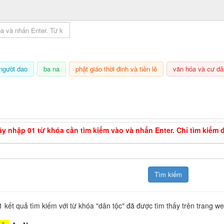
mục lục sách
người dao
ba na
phật giáo thời đinh và tiền lê
văn hóa và cư dâ
7/08/2026, 13:40
ãy nhập 01 từ khóa cần tìm kiếm vào và nhấn Enter. Chỉ tìm kiếm 
Từ tìm kiếm
1
kết quả tìm kiếm với từ khóa "
dân tộc
" đã được tìm thấy trên trang w