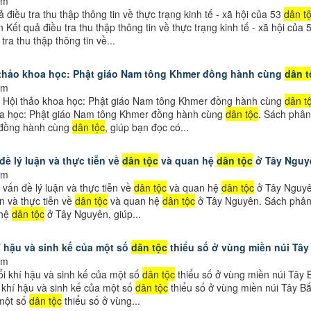
em
 điều tra thu thập thông tin về thực trạng kinh tế - xã hội của 53
dân t
 Kết quả điều tra thu thập thông tin về thực trạng kinh tế - xã hội của
tra thu thập thông tin về...
 thảo khoa học: Phật giáo Nam tông Khmer đồng hành cùng
dân t
em
 Hội thảo khoa học: Phật giáo Nam tông Khmer đồng hành cùng
dân t
oa học: Phật giáo Nam tông Khmer đồng hành cùng
dân tộc
. Sách phân
đồng hành cùng
dân tộc
, giúp bạn đọc có...
đề lý luận và thực tiễn về
dân tộc
và quan hệ
dân tộc
ở Tây Nguy
em
vấn đề lý luận và thực tiễn về
dân tộc
và quan hệ
dân tộc
ở Tây Nguyên
ận và thực tiễn về
dân tộc
và quan hệ
dân tộc
ở Tây Nguyên. Sách phân t
 hệ
dân tộc
ở Tây Nguyên, giúp...
í hậu và sinh kế của một số
dân tộc
thiểu số ở vùng miền núi Tây
em
i khí hậu và sinh kế của một số
dân tộc
thiểu số ở vùng miền núi Tây 
 khí hậu và sinh kế của một số
dân tộc
thiểu số ở vùng miền núi Tây Bắ
 một số
dân tộc
thiểu số ở vùng...