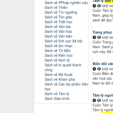
Tâm lý
dân 
Sách về PPháp nghiên cứu
lượt x
Sách về Thiền
Cuốn Tâm l
Sách về Tín ngưỡng
Nam, giúp bạ
Sách về Tôn giáo
sách để đọc
Sách về Triết học
Sách về Văn bia
Sách về Văn hóa
Trang phục
Sách về Văn kiện
lượt x
Sách về lĩnh vực Xã hội
Cuốn Trang 
Sách về âm nhạc
Nam. Sách p
Sách về Từ điển
vực này. Để 
Sách về Kiến trúc
Sách về Kinh tế
Biến đổi vă
Sách về bí quyết thành
lượt x
công
Cuốn Biến đ
Sách về Mỹ thuật
văn hoá các
Sách về Khám phá
Nam từ đổi m
Sách về Các tác phẩm Văn
học
Sách về Tâm lý
Tâm lý ngư
Sách Giáo trình
lượt x
Cuốn Tâm lý
Danh mục Tiểu luận, Đồ án
Tâm lý ngườ