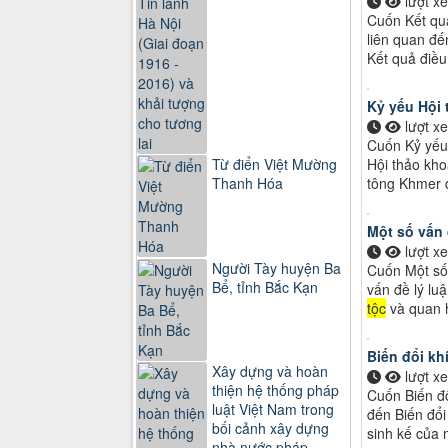
lượt x
Cuốn Kết quả
liên quan đến
Kết quả điều 
Kỷ yếu Hội
lượt x
Cuốn Kỷ yếu
Hội thảo kh
Từ điển Việt Mường
tông Khmer 
Thanh Hóa
Một số vấn 
lượt x
Người Tày huyện Ba
Cuốn Một số 
Bể, tỉnh Bắc Kạn
vấn đề lý lu
tộc
và quan
Biến đổi kh
Xây dựng và hoàn
lượt x
thiện hệ thống pháp
Cuốn Biến đổ
luật Việt Nam trong
đến Biến đổi
bối cảnh xây dựng
sinh kế của
nhà nước pháp