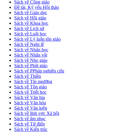
Sách về Công giáo
Đề tài, Kỷ yếu Hội thảo
Sách về Giáo dục
Sách về Hồi giáo
Sách về Khoa học
Sách về Lịch sử
Sách về Luật học
Sách về Lý luận tôn giáo
Sách về Nghi lễ
Sách về Nhân học
Sách về Nhân vật
Sách về Nho giáo
Sách về Phật giáo
Sách về PPháp nghiên cứu
Sách về Thiền
Sách về Tín ngưỡng
Sách về Tôn giáo
Sách về Triết học
Sách về Văn bia
Sách về Văn hóa
Sách về Văn kiện
Sách về lĩnh vực Xã hội
Sách về âm nhạc
Sách về Từ điển
Sách về Kiến trúc