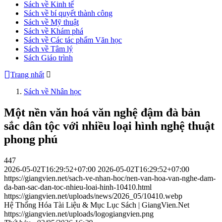
Sách về Kinh tế
Sách về bí quyết thành công
Sách về Mỹ thuật
Sách về Khám phá
Sách về Các tác phẩm Văn học
Sách về Tâm lý
Sách Giáo trình
Trang nhất
Sách về Nhân học
Một nền văn hoá văn nghệ đậm đà bản
sắc dân tộc với nhiều loại hình nghệ thuật
phong phú
447
2026-05-02T16:29:52+07:00
2026-05-02T16:29:52+07:00
https://giangvien.net/sach-ve-nhan-hoc/nen-van-hoa-van-nghe-dam-
da-ban-sac-dan-toc-nhieu-loai-hinh-10410.html
https://giangvien.net/uploads/news/2026_05/10410.webp
Hệ Thống Hóa Tài Liệu & Mục Lục Sách | GiangVien.Net
https://giangvien.net/uploads/logogiangvien.png