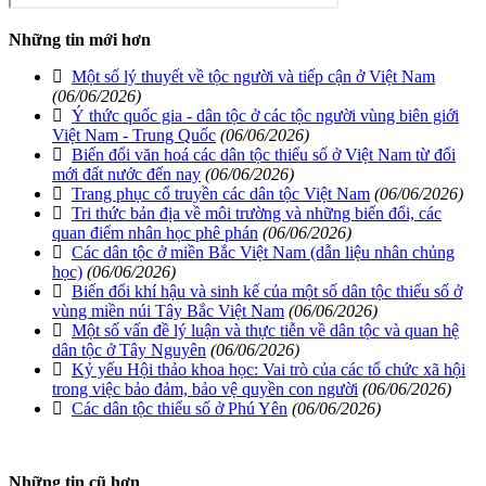
Những tin mới hơn
Một số lý thuyết về tộc người và tiếp cận ở Việt Nam
(06/06/2026)
Ý thức quốc gia - dân tộc ở các tộc người vùng biên giới
Việt Nam - Trung Quốc
(06/06/2026)
Biến đổi văn hoá các dân tộc thiểu số ở Việt Nam từ đổi
mới đất nước đến nay
(06/06/2026)
Trang phục cổ truyền các dân tộc Việt Nam
(06/06/2026)
Tri thức bản địa về môi trường và những biến đổi, các
quan điểm nhân học phê phán
(06/06/2026)
Các dân tộc ở miền Bắc Việt Nam (dẫn liệu nhân chủng
học)
(06/06/2026)
Biến đổi khí hậu và sinh kế của một số dân tộc thiểu số ở
vùng miền núi Tây Bắc Việt Nam
(06/06/2026)
Một số vấn đề lý luận và thực tiễn về dân tộc và quan hệ
dân tộc ở Tây Nguyên
(06/06/2026)
Kỷ yếu Hội thảo khoa học: Vai trò của các tổ chức xã hội
trong việc bảo đảm, bảo vệ quyền con người
(06/06/2026)
Các dân tộc thiểu số ở Phú Yên
(06/06/2026)
Những tin cũ hơn