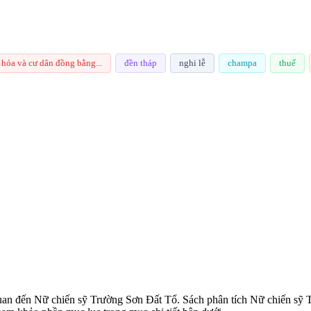
 hóa và cư dân đồng bằng...
đền tháp
nghi lễ
champa
thuế
an đến Nữ chiến sỹ Trường Sơn Đất Tổ. Sách phân tích Nữ chiến sỹ Tr