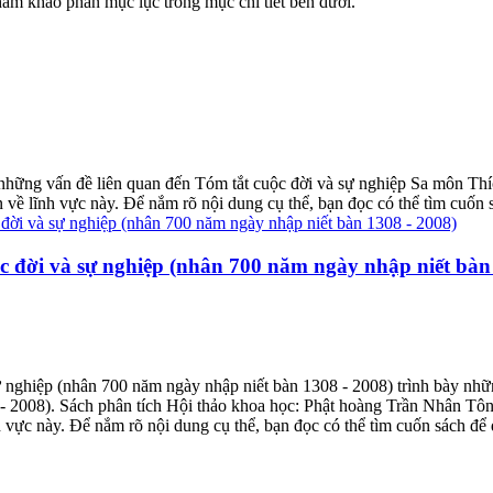
ham khảo phần mục lục trong mục chi tiết bên dưới.
những vấn đề liên quan đến Tóm tắt cuộc đời và sự nghiệp Sa môn Thí
n về lĩnh vực này. Để nắm rõ nội dung cụ thể, bạn đọc có thể tìm cuốn 
 đời và sự nghiệp (nhân 700 năm ngày nhập niết bàn 
nghiệp (nhân 700 năm ngày nhập niết bàn 1308 - 2008) trình bày nhữ
- 2008). Sách phân tích Hội thảo khoa học: Phật hoàng Trần Nhân Tôn
h vực này. Để nắm rõ nội dung cụ thể, bạn đọc có thể tìm cuốn sách để