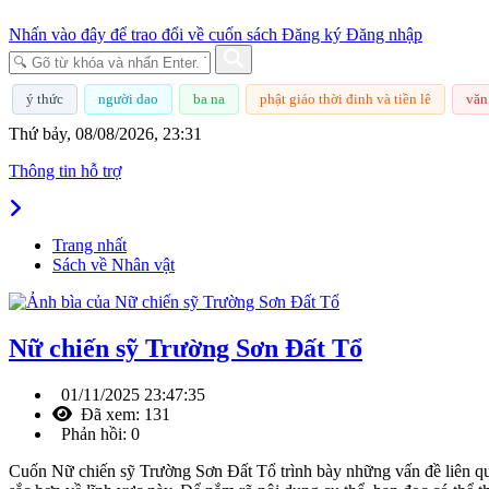
Nhấn vào đây để trao đổi về cuốn sách
Đăng ký
Đăng nhập
ý thức
người dao
ba na
phật giáo thời đinh và tiền lê
văn
Thứ bảy, 08/08/2026, 23:31
Thông tin hỗ trợ
Trang nhất
Sách về Nhân vật
Nữ chiến sỹ Trường Sơn Đất Tổ
01/11/2025 23:47:35
Đã xem: 131
Phản hồi: 0
Cuốn Nữ chiến sỹ Trường Sơn Đất Tổ trình bày những vấn đề liên qu