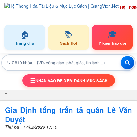
Hệ Thốn
🏠
📚
🎓
Trang chủ
Sách Hot
Ý kiến trao đổi
☰
NHẤN VÀO ĐỂ XEM DANH MỤC SÁCH
TOGGLE NAVIGATION
Gia Định tổng trấn tả quân Lê Văn
Duyệt
Thứ ba - 17/02/2026 17:40