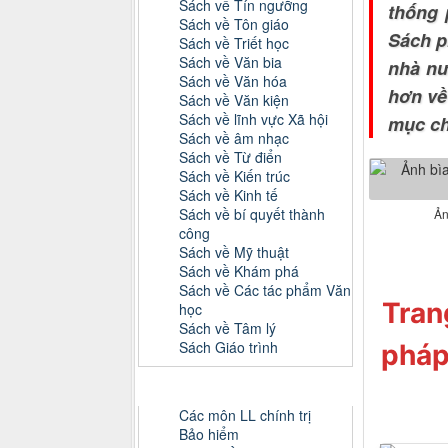
Sách về Tín ngưỡng
thống 
Sách về Tôn giáo
Sách p
Sách về Triết học
Sách về Văn bia
nhà nư
Sách về Văn hóa
hơn về
Sách về Văn kiện
Sách về lĩnh vực Xã hội
mục chi
Sách về âm nhạc
Sách về Từ điển
Sách về Kiến trúc
Sách về Kinh tế
Sách về bí quyết thành
Ản
công
Sách về Mỹ thuật
Sách về Khám phá
Sách về Các tác phẩm Văn
Tran
học
Sách về Tâm lý
Sách Giáo trình
pháp
Danh mục Tiểu luận, Đồ án
Các môn LL chính trị
Bảo hiểm