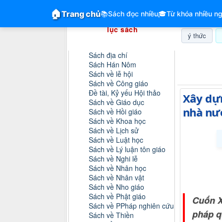
GiangVien.Net - Hệ thống hóa tài liệu &
🏠
Trang chủ
📚
Sách đọc nhiều
🎓
Từ khóa nhiều ng
Hệ thống hóa tài liệu & mục
lục sách
ý thức
Danh mục sách
Sách địa chí
Thứ năm, 0
Sách Hán Nôm
Sách về lễ hội
Sách về Công giáo
Đề tài, Kỷ yếu Hội thảo
Xây dựn
Sách về Giáo dục
nhà nướ
Sách về Hồi giáo
Sách về Khoa học
Sách về Lịch sử
Sách về Luật học
Sách về Lý luận tôn giáo
Sách về Nghi lễ
Sách về Nhân học
Sách về Nhân vật
Sách về Nho giáo
Sách về Phật giáo
Cuốn X
Sách về PPháp nghiên cứu
pháp q
Sách về Thiền