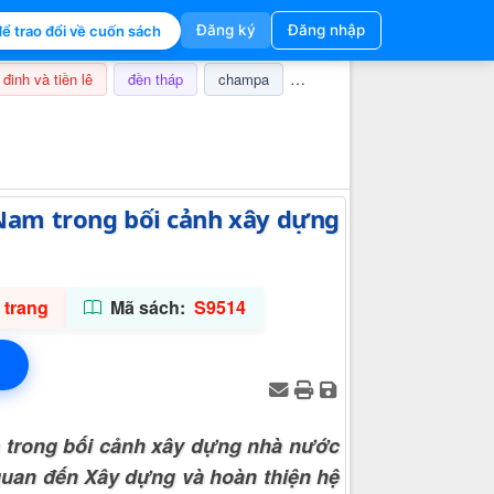
Đăng ký
Đăng nhập
ể trao đổi về cuốn sách
 đinh và tiền lê
đền tháp
champa
nghi lễ
thuế
ảnh hưở
Thông tin hỗ trợ
 Nam trong bối cảnh xây dựng
 trang
Mã sách:
S9514
m trong bối cảnh xây dựng nhà nước
quan đến Xây dựng và hoàn thiện hệ