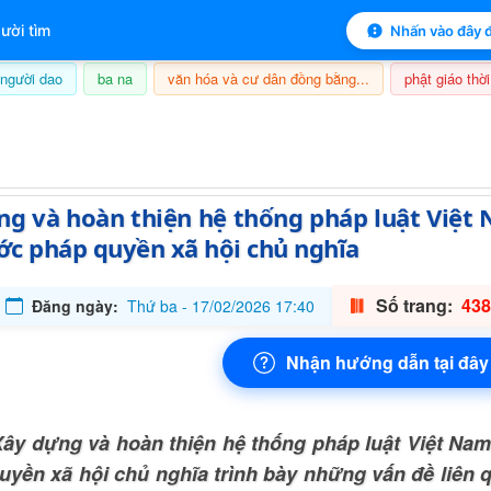
 mục lục sách
ười tìm
Nhấn vào đây đ
người dao
ba na
văn hóa và cư dân đồng bằng...
phật giáo thời
6/08/2026, 08:07
g và hoàn thiện hệ thống pháp luật Việt
c pháp quyền xã hội chủ nghĩa
Số trang:
438
Đăng ngày:
Thứ ba - 17/02/2026 17:40
Nhận hướng dẫn tại đây
ây dựng và hoàn thiện hệ thống pháp luật Việt Na
uyền xã hội chủ nghĩa trình bày những vấn đề liên 