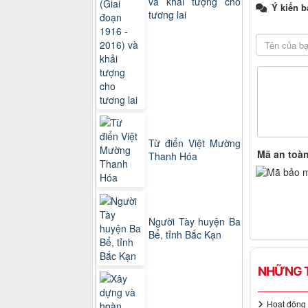
và khải tượng cho
Ý kiến b
tương lai
Từ điển Việt Mường
Mã an toà
Thanh Hóa
Người Tày huyện Ba
Bể, tỉnh Bắc Kạn
NHỮNG T
Hoạt động 