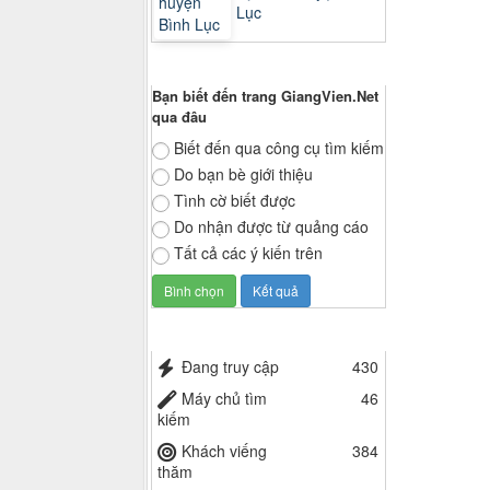
Lục
Thăm dò ý kiến
Bạn biết đến trang GiangVien.Net
qua đâu
Biết đến qua công cụ tìm kiếm
Do bạn bè giới thiệu
Tình cờ biết được
Do nhận được từ quảng cáo
Tất cả các ý kiến trên
Thống kê truy cập
Đang truy cập
430
Máy chủ tìm
46
kiếm
Khách viếng
384
thăm