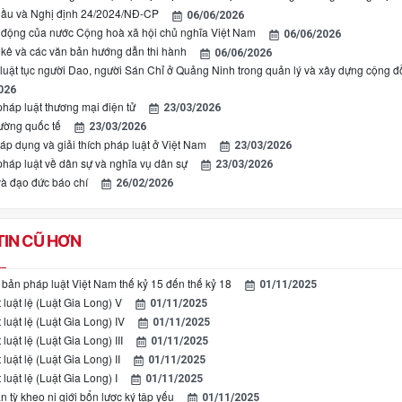
hầu và Nghị định 24/2024/NĐ-CP
06/06/2026
o động của nước Cộng hoà xã hội chủ nghĩa Việt Nam
06/06/2026
 kê và các văn bản hướng dẫn thi hành
06/06/2026
a luật tục người Dao, người Sán Chỉ ở Quảng Ninh trong quản lý và xây dựng cộng 
026
pháp luật thương mại điện tử
23/03/2026
rường quốc tế
23/03/2026
áp dụng và giải thích pháp luật ở Việt Nam
23/03/2026
pháp luật về dân sự và nghĩa vụ dân sự
23/03/2026
và đạo đức báo chí
26/02/2026
IN CŨ HƠN
 bản pháp luật Việt Nam thế kỷ 15 đến thế kỷ 18
01/11/2025
luật lệ (Luật Gia Long) V
01/11/2025
luật lệ (Luật Gia Long) IV
01/11/2025
luật lệ (Luật Gia Long) III
01/11/2025
luật lệ (Luật Gia Long) II
01/11/2025
luật lệ (Luật Gia Long) I
01/11/2025
n tỳ kheo ni giới bổn lược ký tập yếu
01/11/2025