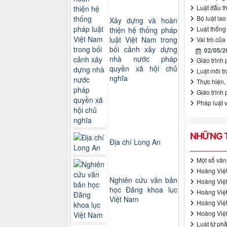
Luật đấu t
Bộ luật la
Xây dựng và hoàn
Luật thống
thiện hệ thống pháp
luật Việt Nam trong
Vai trò củ
bối cảnh xây dựng
02/05/2
nhà nước pháp
Giáo trình 
quyền xã hội chủ
Luật môi t
nghĩa
Thực hiện, 
Giáo trình 
Pháp luật 
NHỮNG T
Địa chí Long An
Một số văn
Hoàng Việt 
Nghiên cứu văn bản
Hoàng Việt 
học Đăng khoa lục
Hoàng Việt 
Việt Nam
Hoàng Việt 
Hoàng Việt 
Luật tứ phầ