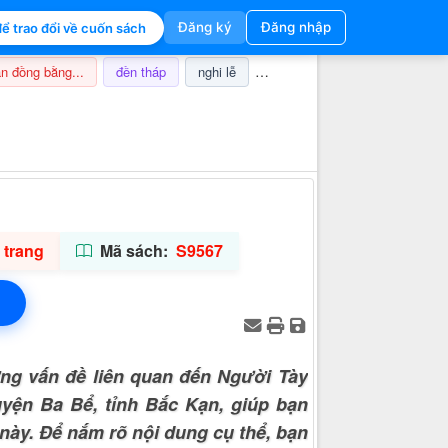
Đăng ký
Đăng nhập
ể trao đổi về cuốn sách
n đồng bằng...
đền tháp
nghi lễ
champa
thuế
ảnh hưở
Thông tin hỗ trợ
 trang
Mã sách:
S9567
ng vấn đề liên quan đến Người Tày
yện Ba Bể, tỉnh Bắc Kạn, giúp bạn
 này. Để nắm rõ nội dung cụ thể, bạn