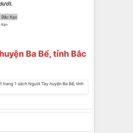
dưới.
c Kạn
huyện Ba Bể, tỉnh Bắc