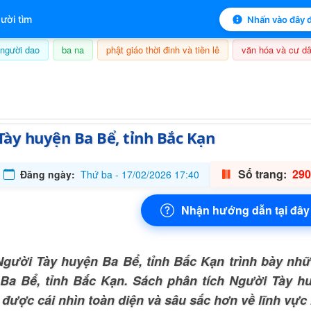
 mục lục sách
ười tìm
Nhấn vào đây đ
người dao
ba na
phật giáo thời đinh và tiền lê
văn hóa và cư dâ
8/08/2026, 23:16
ày huyện Ba Bể, tỉnh Bắc Kạn
Số trang:
290
Đăng ngày:
Thứ ba - 17/02/2026 17:40
Nhận hướng dẫn tại đây
gười Tày huyện Ba Bể, tỉnh Bắc Kạn trình bày nhữ
Ba Bể, tỉnh Bắc Kạn. Sách phân tích Người Tày hu
 được cái nhìn toàn diện và sâu sắc hơn về lĩnh vực