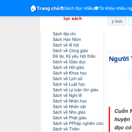
GiangVien.Net - Hệ thống hóa tài liệu &
🏠
Trang chủ
📚
Sách đọc nhiều
🎓
Từ khóa nhiều ng
Hệ thống hóa tài liệu & mục
lục sách
ý thức
Danh mục sách
Sách địa chí
Thứ bảy, 0
Sách Hán Nôm
Sách về lễ hội
Sách về Công giáo
Đề tài, Kỷ yếu Hội thảo
Người T
Sách về Giáo dục
Sách về Hồi giáo
Sách về Khoa học
Sách về Lịch sử
Sách về Luật học
Sách về Lý luận tôn giáo
Sách về Nghi lễ
Sách về Nhân học
Sách về Nhân vật
Cuốn N
Sách về Nho giáo
Sách về Phật giáo
huyện 
Sách về PPháp nghiên cứu
đọc có
Sách về Thiền