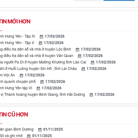
IN MỚI HƠN
ỉnh Hưng Yên - Tập IV
17/02/2026
tỉnh Hưng Yên - Tập V
17/02/2026
ng điều tra dân số và nhà ở huyện Lộc Bình
17/02/2026
ng điều tra dân số và nhà ở huyện Văn Quan
17/02/2026
a người Pa Dí ở huyện Mường Khương tỉnh Lào Cai
17/02/2026
hì ở Huổi Luông huyện Sìn Hồ , tỉnh Lai Châu
17/02/2026
m Hội An
17/02/2026
anh quanh chuyện phố
17/02/2026
ỉnh Hưng Yên tập VI
17/02/2026
c vị Thành hoàng huyện Bình Giang, tỉnh Hải Dương
17/02/2026
IN CŨ HƠN
ân gian Bình Dương
01/11/2025
Đi và ghi nhớ
01/11/2025