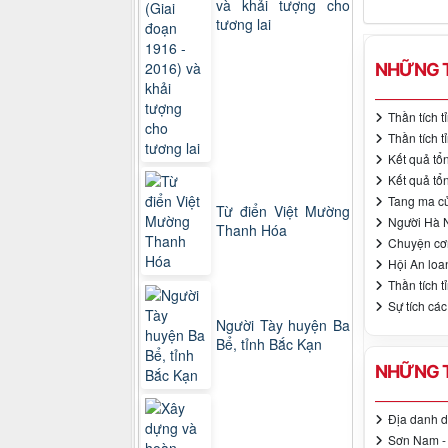
và khải tượng cho
tương lai
NHỮNG T
Thần tích t
Thần tích 
Kết quả tổ
Kết quả tổ
Tang ma củ
Từ điển Việt Mường
Người Hà N
Thanh Hóa
Chuyện cơ
Hội An lo
Thần tích t
Sự tích cá
Người Tày huyện Ba
Bể, tỉnh Bắc Kạn
NHỮNG T
Địa danh d
Sơn Nam - 