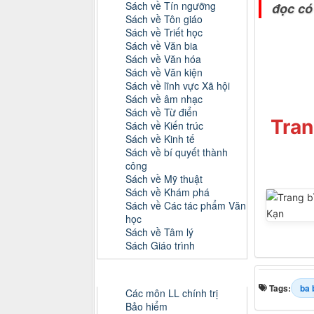
Sách về Tín ngưỡng
đọc có
Sách về Tôn giáo
Sách về Triết học
Sách về Văn bia
Sách về Văn hóa
Sách về Văn kiện
Sách về lĩnh vực Xã hội
Sách về âm nhạc
Sách về Từ điển
Tran
Sách về Kiến trúc
Sách về Kinh tế
Sách về bí quyết thành
công
Sách về Mỹ thuật
Sách về Khám phá
Sách về Các tác phẩm Văn
học
Sách về Tâm lý
Sách Giáo trình
Danh mục Tiểu luận, Đồ án
Tags:
ba 
Các môn LL chính trị
Bảo hiểm