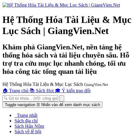
Hệ Thống Hóa Tài Liệu & Mục
Lục Sách | GiangVien.Net
Khám phá GiangVien.Net, nền tảng hệ
thống hóa sách và tài liệu chuyên sâu. Hỗ
trợ tra cứu mục lục nhanh chóng, tối ưu
hóa công tác tổng quan tài liệu
Hệ Thống Hóa Tài Liệu & Mục Lục Sách
GiangVien.Net
🏠
Trang chủ
📚
Sách Hot
🎓
Ý kiến trao đổi
Toggle navigation
☰
Nhấn vào để xem danh mục sách
Trang nhất
Sách địa chí
Sách Hán Nôm
Sách về lễ hội