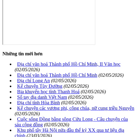
Những tin mới hơn
Địa chí văn hoá Thành phố Hồ Chí Minh, II Văn học
(02/05/2026)
Địa chí văn hoá Thành phố Hồ Chí Minh
(02/05/2026)
Địa chí Long An
(02/05/2026)
Kể chuyện Tùy Đường
(02/05/2026)
Bia khuyến học tỉnh Thanh Hoá
(02/05/2026)
Sổ tay địa danh Việt Nam
(02/05/2026)
Địa chí tỉnh Hòa Bình
(02/05/2026)
Kể chuyện các vương phi, công chúa, nữ cung triều Nguyễn
(02/05/2026)
Cuộc sống Đồng bằng sông Cửu Long - Câu chuyện của
sáu cộng đồng
(02/05/2026)
Khu phố tây Hà Nội nửa đầu thế kỷ XX qua tư liệu địa
chính
(23/03/2026)