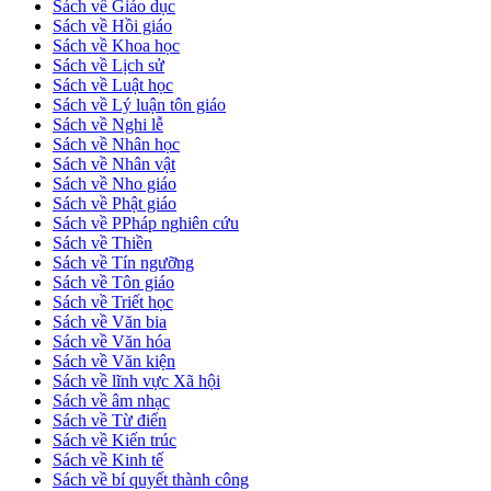
Sách về Giáo dục
Sách về Hồi giáo
Sách về Khoa học
Sách về Lịch sử
Sách về Luật học
Sách về Lý luận tôn giáo
Sách về Nghi lễ
Sách về Nhân học
Sách về Nhân vật
Sách về Nho giáo
Sách về Phật giáo
Sách về PPháp nghiên cứu
Sách về Thiền
Sách về Tín ngưỡng
Sách về Tôn giáo
Sách về Triết học
Sách về Văn bia
Sách về Văn hóa
Sách về Văn kiện
Sách về lĩnh vực Xã hội
Sách về âm nhạc
Sách về Từ điển
Sách về Kiến trúc
Sách về Kinh tế
Sách về bí quyết thành công