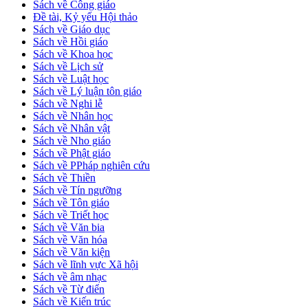
Sách về Công giáo
Đề tài, Kỷ yếu Hội thảo
Sách về Giáo dục
Sách về Hồi giáo
Sách về Khoa học
Sách về Lịch sử
Sách về Luật học
Sách về Lý luận tôn giáo
Sách về Nghi lễ
Sách về Nhân học
Sách về Nhân vật
Sách về Nho giáo
Sách về Phật giáo
Sách về PPháp nghiên cứu
Sách về Thiền
Sách về Tín ngưỡng
Sách về Tôn giáo
Sách về Triết học
Sách về Văn bia
Sách về Văn hóa
Sách về Văn kiện
Sách về lĩnh vực Xã hội
Sách về âm nhạc
Sách về Từ điển
Sách về Kiến trúc