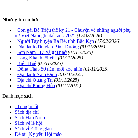
Những tin cũ hơn
Con gái Bà Triệu thế kỷ 21 - Chuyện về những người phụ
nữ Việt Nam ghi dấu ấn - 2025
(17/02/2026)
Người Tày huyện Ba Bể, tỉnh Bắc Kạn
(17/02/2026)
Địa danh dân gian Bình Dương
(01/11/2025)
Sơn Nam - Đi và ghi nhớ
(01/11/2025)
Long Khánh tôi yêu
(01/11/2025)
Kiểu Huế
(01/11/2025)
Đồng Tháp 50 năm một góc nhìn
(01/11/2025)
Địa danh Nam Định
(01/11/2025)
Địa chí Quảng Trị
(01/11/2025)
Địa chí Phong Hóa
(01/11/2025)
Danh mục sách
Trang nhất
Sách địa chí
Sách Hán Nôm
Sách về lễ hội
Sách về Công giáo
Đề tài, Kỷ yếu Hội thảo