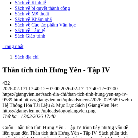
Sách về Kinh tế
Sách về bí quyết thành công
Sách về Mỹ thuật
Sách về Khám phá
Sách về Các tác phẩm Văn học
Sách về Tâm lý
Sách Giáo trình
Trang nhất
Sách địa chí
Thần tích tỉnh Hưng Yên - Tập IV
432
2026-02-17T17:40:12+07:00
2026-02-17T17:40:12+07:00
https://giangvien.net/sach-dia-chi/than-tich-tinh-hung-yen-tap-iv-
9589.html
https://giangvien.net/uploads/news/2026_02/9589.webp
Hệ Thống Hóa Tài Liệu & Mục Lục Sách | GiangVien.Net
https://giangvien.net/uploads/logogiangvien.png
Thứ ba - 17/02/2026 17:40
Cuốn Thần tích tỉnh Hưng Yên - Tập IV trình bày những vấn đề
liên quan đến Thần tích tỉnh Hưng Yên - Tập IV. Sách phân tích