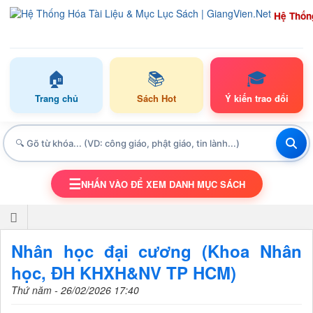
Hệ Thốn
🏠
📚
🎓
Trang chủ
Sách Hot
Ý kiến trao đổi
☰
NHẤN VÀO ĐỂ XEM DANH MỤC SÁCH
TOGGLE NAVIGATION
Nhân học đại cương (Khoa Nhân
học, ĐH KHXH&NV TP HCM)
Thứ năm - 26/02/2026 17:40