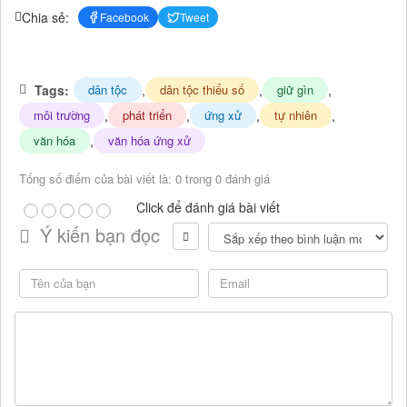
Chia sẻ:
Facebook
Tweet
Tags:
,
,
,
dân tộc
dân tộc thiểu số
giữ gìn
,
,
,
,
môi trường
phát triển
ứng xử
tự nhiên
,
văn hóa
văn hóa ứng xử
Tổng số điểm của bài viết là: 0 trong 0 đánh giá
Click để đánh giá bài viết
Ý kiến bạn đọc