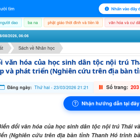
 mục lục sách
ười tìm
Nhấn vào đây đ
người dao
ba na
phật giáo thời đinh và tiền lê
văn hóa và cư dâ
8/08/2026, 06:06
ất
Sách về Nhân học
i văn hóa của học sinh dân tộc nội trú T
p và phát triển (Nghiên cứu trên địa bàn 
Số trang:
203 
Đăng ngày:
Thứ hai - 23/03/2026 21:21
Nhận hướng dẫn tại đây
iến đổi văn hóa của học sinh dân tộc nội trú Thái v
riển (Nghiên cứu trên địa bàn tỉnh Thanh Hó trình 