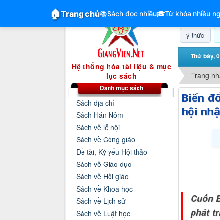
GiangVien.Net - Hệ thống hóa tài liệu &
🏠
Trang chủ
📚
Sách đọc nhiều
🎓
Từ khóa nhiều ng
ý thức
Thứ bảy, 0
Hệ thống hóa tài liệu & mục
Trang nh
lục sách
Danh mục sách
Biến đổ
Sách địa chí
hội nhậ
Sách Hán Nôm
Sách về lễ hội
Sách về Công giáo
Đề tài, Kỷ yếu Hội thảo
Sách về Giáo dục
Sách về Hồi giáo
Sách về Khoa học
Cuốn B
Sách về Lịch sử
phát t
Sách về Luật học