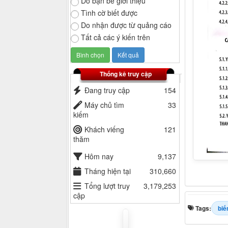
Do bạn bè giới thiệu
Tình cờ biết được
Do nhận được từ quảng cáo
Tất cả các ý kiến trên
Thống kê truy cập
Đang truy cập
154
Máy chủ tìm
33
kiếm
Khách viếng
121
thăm
Hôm nay
9,137
Tháng hiện tại
310,660
Tổng lượt truy
3,179,253
cập
Tags:
biế