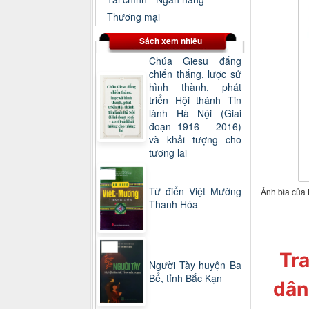
Thương mại
Sách xem nhiều
Chúa Giesu đấng
chiến thắng, lược sử
hình thành, phát
triển Hội thánh Tin
lành Hà Nội (Giai
đoạn 1916 - 2016)
và khải tượng cho
tương lai
Từ điển Việt Mường
Ảnh bìa của 
Thanh Hóa
Tra
Người Tày huyện Ba
Bể, tỉnh Bắc Kạn
dân