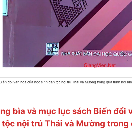
Biến đổi văn hóa của học sinh dân tộc nội trú Thái và Mường trong quá trình hội nh
ng bìa và mục lục sách Biến đổi 
 tộc nội trú Thái và Mường trong 