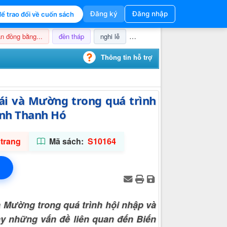
Đăng ký
Đăng nhập
ể trao đổi về cuốn sách
n đồng bằng...
đền tháp
nghi lễ
champa
thuế
ảnh hưở
Thông tin hỗ trợ
hái và Mường trong quá trình
tỉnh Thanh Hó
trang
Mã sách:
S10164
à Mường trong quá trình hội nhập và
bày những vấn đề liên quan đến Biến