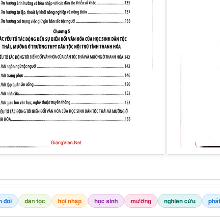
n đổi
dân tộc
hội nhập
học sinh
mường
nghiên cứu
phát