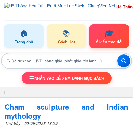
Hệ Thốn
🏠
📚
🎓
Trang chủ
Sách Hot
Ý kiến trao đổi
☰
NHẤN VÀO ĐỂ XEM DANH MỤC SÁCH
TOGGLE NAVIGATION
Cham sculpture and Indian
mythology
Thứ bảy - 02/05/2026 16:29