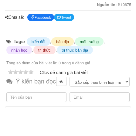
Nguồn tin:
S10675
Chia sẻ:
Facebook
Tweet
Tags:
,
,
,
biến đổi
bản địa
môi trường
,
,
nhân học
tri thức
tri thức bản địa
Tổng số điểm của bài viết là: 0 trong 0 đánh giá
Click để đánh giá bài viết
Ý kiến bạn đọc