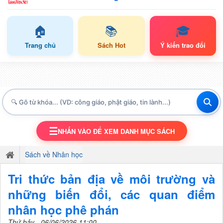
🏠
📚
🎓
Trang chủ
Sách Hot
Ý kiến trao đổi
☰
NHẤN VÀO ĐỂ XEM DANH MỤC SÁCH
TOGGLE NAVIGATION
Sách về Nhân học
Tri thức bản địa về môi trường và
những biến đổi, các quan điểm
nhân học phê phán
Thứ bảy - 06/06/2026 11:00