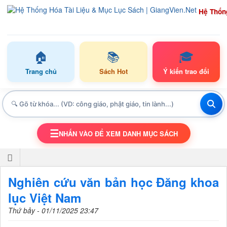
Hệ Thốn
🏠
📚
🎓
Trang chủ
Sách Hot
Ý kiến trao đổi
☰
NHẤN VÀO ĐỂ XEM DANH MỤC SÁCH
TOGGLE NAVIGATION
Nghiên cứu văn bản học Đăng khoa
lục Việt Nam
Thứ bảy - 01/11/2025 23:47