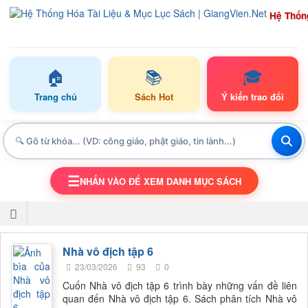
Hệ Thốn
🏠
📚
🎓
Trang chủ
Sách Hot
Ý kiến trao đổi
☰
NHẤN VÀO ĐỂ XEM DANH MỤC SÁCH
TOGGLE NAVIGATION
Nhà vô địch tập 6
23/03/2026
93
0
Cuốn Nhà vô địch tập 6 trình bày những vấn đề liên
quan đến Nhà vô địch tập 6. Sách phân tích Nhà vô