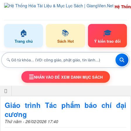
Hệ Thốn
🏠
📚
🎓
Trang chủ
Sách Hot
Ý kiến trao đổi
☰
NHẤN VÀO ĐỂ XEM DANH MỤC SÁCH
TOGGLE NAVIGATION
Giáo trình Tác phẩm báo chí đại
cương
Thứ năm - 26/02/2026 17:40