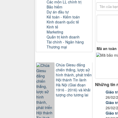
Các môn LL chính trị
Bảo hiểm
Dự án đầu tư
Kế toán - Kiểm toán
Kinh doanh quốc tế
Kinh tế
Marketing
Quản trị kinh doanh
Tài chính - Ngân hàng
Thương mại
Mã an toàn
Sách xem nhiều
Chúa Giesu đấng
chiến thắng, lược sử
hình thành, phát triển
Hội thánh Tin lành
Những tin 
Hà Nội (Giai đoạn
1916 - 2016) và khải
Giáo t
tượng cho tương lai
26/02/
Giáo t
26/02/
Giáo t