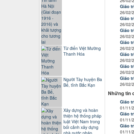
26/02/
Giáo t
26/02/
Giáo t
26/02/
Giáo t
26/02/
Giáo t
26/02/
Từ điển Việt Mường
Thanh Hóa
Giáo t
26/02/
Giáo t
26/02/
Giáo t
Người Tày huyện Ba
26/02/
Bể, tỉnh Bắc Kạn
Những tin 
Giáo t
01/11/
Xây dựng và hoàn
Giáo t
thiện hệ thống pháp
01/11/
luật Việt Nam trong
Giáo tr
bối cảnh xây dựng
01/11/
nhà nước pháp