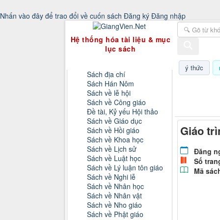
Nhấn vào đây để trao đổi về cuốn sách
Đăng ký
Đăng nhập
GiangVien.Net - Hệ thống hóa tài liệu & 
Hệ thống hóa tài liệu & mục
lục sách
Danh mục sách
ý thức
Sách địa chí
Sách Hán Nôm
Thứ bảy, 0
Sách về lễ hội
Sách về Công giáo
Đề tài, Kỷ yếu Hội thảo
Sách về Giáo dục
Giáo trì
Sách về Hồi giáo
Sách về Khoa học
Sách về Lịch sử
Đăng n
Sách về Luật học
Số tran
Sách về Lý luận tôn giáo
Mã sác
Sách về Nghi lễ
Sách về Nhân học
Sách về Nhân vật
Sách về Nho giáo
Sách về Phật giáo