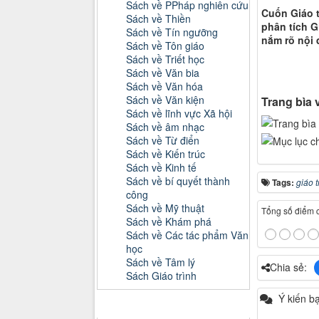
Sách về PPháp nghiên cứu
Cuốn Giáo t
Sách về Thiền
phân tích G
Sách về Tín ngưỡng
nắm rõ nội 
Sách về Tôn giáo
Sách về Triết học
Sách về Văn bia
Sách về Văn hóa
Sách về Văn kiện
Trang bìa 
Sách về lĩnh vực Xã hội
Sách về âm nhạc
Sách về Từ điển
Sách về Kiến trúc
Sách về Kinh tế
Sách về bí quyết thành
Tags:
giáo t
công
Sách về Mỹ thuật
Tổng số điểm củ
Sách về Khám phá
Sách về Các tác phẩm Văn
học
Sách về Tâm lý
Chia sẻ:
Sách Giáo trình
Ý kiến b
Danh mục Tiểu luận, Đồ án