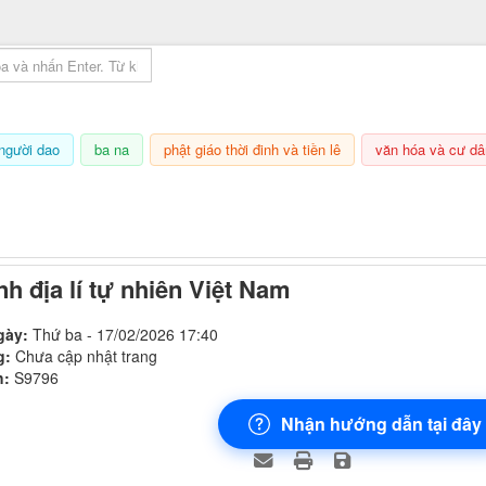
mục lục sách
người dao
ba na
phật giáo thời đinh và tiền lê
văn hóa và cư dâ
8/08/2026, 18:04
nh địa lí tự nhiên Việt Nam
gày:
Thứ ba - 17/02/2026 17:40
g:
Chưa cập nhật trang
h:
S9796
Nhận hướng dẫn tại đây