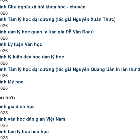
2026
rình Chủ nghĩa xã hội khoa học - chuyên
2026
rình Tâm lý học đại cương (tác giả Nguyễn Xuân Thức)
2026
rình tâm lý học quản lý (tác giả Đỗ Văn Đoạt)
2026
rình Lý luận Văn học
2026
rình lý luận dạy học tâm lý học
2026
rình Tâm lý học đại cương (tác giả Nguyễn Quang Uẩn in lần thứ 2
2026
rình Mỹ học
2026
cũ hơn
rình gia đình học
2025
rình văn học dân gian Việt Nam
2025
ình tâm lý học tiểu học
2025