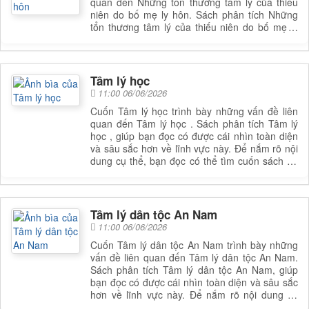
quan đến Những tổn thương tâm lý của thiếu
niên do bố mẹ ly hôn. Sách phân tích Những
tổn thương tâm lý của thiếu niên do bố mẹ ly
hôn, giúp bạn đọc có được cái nhìn toàn diện
và sâu sắc hơn về lĩnh vực này. Để nắm rõ nội
dung cụ thể, bạn đọc có thể tìm cuốn sách để
đọc
Tâm lý học
11:00 06/06/2026
Cuốn Tâm lý học trình bày những vấn đề liên
quan đến Tâm lý học . Sách phân tích Tâm lý
học , giúp bạn đọc có được cái nhìn toàn diện
và sâu sắc hơn về lĩnh vực này. Để nắm rõ nội
dung cụ thể, bạn đọc có thể tìm cuốn sách để
đọc
Tâm lý dân tộc An Nam
11:00 06/06/2026
Cuốn Tâm lý dân tộc An Nam trình bày những
vấn đề liên quan đến Tâm lý dân tộc An Nam.
Sách phân tích Tâm lý dân tộc An Nam, giúp
bạn đọc có được cái nhìn toàn diện và sâu sắc
hơn về lĩnh vực này. Để nắm rõ nội dung cụ
thể, bạn đọc có thể tìm cuốn sách để đọc