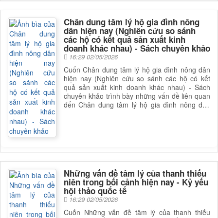
nhìn từ góc độ tâm lý học, giúp bạn đọc có
được cái nhìn toàn diện và sâu sắc hơn về lĩnh
vực này. Để nắm rõ nội dung cụ thể, bạn đọc
Chân dung tâm lý hộ gia đình nông
có thể tìm cuốn sách để đọc
dân hiện nay (Nghiên cứu so sánh
các hộ có kết quả sản xuất kinh
doanh khác nhau) - Sách chuyên khảo
16:29 02/05/2026
Cuốn Chân dung tâm lý hộ gia đình nông dân
hiện nay (Nghiên cứu so sánh các hộ có kết
quả sản xuất kinh doanh khác nhau) - Sách
chuyên khảo trình bày những vấn đề liên quan
đến Chân dung tâm lý hộ gia đình nông dân
hiện nay (Nghiên cứu so sánh các hộ có kết
quả sản xuất kinh doanh khác nhau) - Sách
chuyên khảo. Sách phân tích Chân dung tâm lý
hộ gia đình nông dân hiện nay (Nghiên cứu so
sánh các hộ có kết quả sản xuất kinh doanh
khác nhau) - Sách chuyên khảo, giúp bạn đọc
có được cái nhìn toàn diện và sâu sắc hơn về
Những vấn đề tâm lý của thanh thiếu
lĩnh vực này. Để nắm rõ nội dung cụ thể, bạn
niên trong bối cảnh hiện nay - Kỷ yếu
đọc có thể tìm cuốn sách để đọc
hội thảo quốc tế
16:29 02/05/2026
Cuốn Những vấn đề tâm lý của thanh thiếu