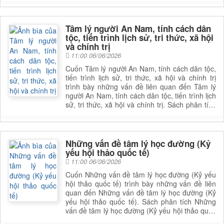
Tâm lý người An Nam, tính cách dân
tộc, tiến trình lịch sử, tri thức, xã hội
và chính trị
11:00 06/06/2026
Cuốn Tâm lý người An Nam, tính cách dân tộc,
tiến trình lịch sử, tri thức, xã hội và chính trị
trình bày những vấn đề liên quan đến Tâm lý
người An Nam, tính cách dân tộc, tiến trình lịch
sử, tri thức, xã hội và chính trị. Sách phân tích
Tâm lý người An Nam, tính cách dân tộc, tiến
trình lịch sử, tri thức, xã hội và chính trị, giúp
bạn đọc có được cái nhìn toàn diện và sâu sắc
hơn về lĩnh vực này. Để nắm rõ nội dung cụ
Những vấn đề tâm lý học đường (Kỷ
thể, bạn đọc có thể tìm cuốn sách để đọc
yếu hội thảo quốc tế)
11:00 06/06/2026
Cuốn Những vấn đề tâm lý học đường (Kỷ yếu
hội thảo quốc tế) trình bày những vấn đề liên
quan đến Những vấn đề tâm lý học đường (Kỷ
yếu hội thảo quốc tế). Sách phân tích Những
vấn đề tâm lý học đường (Kỷ yếu hội thảo quốc
tế), giúp bạn đọc có được cái nhìn toàn diện và