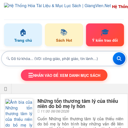
Hệ Thốn
🏠
📚
🎓
Trang chủ
Sách Hot
Ý kiến trao đổi
☰
NHẤN VÀO ĐỂ XEM DANH MỤC SÁCH
TOGGLE NAVIGATION
Những tổn thương tâm lý của thiếu
niên do bố mẹ ly hôn
11:00 06/06/2026
Cuốn Những tổn thương tâm lý của thiếu niên
do bố mẹ ly hôn trình bày những vấn đề liên