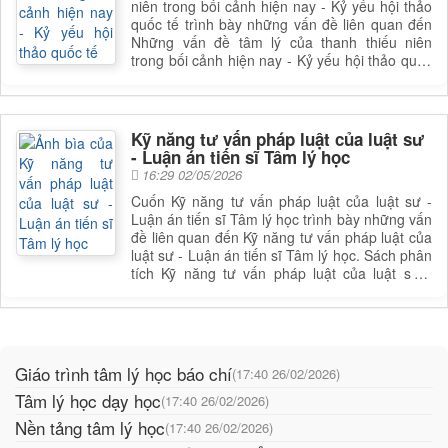
niên trong bối cảnh hiện nay - Kỷ yếu hội thảo
quốc tế trình bày những vấn đề liên quan đến
Những vấn đề tâm lý của thanh thiếu niên
trong bối cảnh hiện nay - Kỷ yếu hội thảo quốc
tế. Sách phân tích Những vấn đề tâm lý của
thanh thiếu niên trong bối cảnh hiện nay - Kỷ
yếu hội thảo quốc tế, giúp bạn đọc có được cái
nhìn toàn diện và sâu sắc hơn về lĩnh vực này.
Kỹ năng tư vấn pháp luật của luật sư
Để nắm rõ nội dung cụ thể, bạn đọc có thể tìm
- Luận án tiến sĩ Tâm lý học
cuốn sách để đọc
16:29 02/05/2026
Cuốn Kỹ năng tư vấn pháp luật của luật sư -
Luận án tiến sĩ Tâm lý học trình bày những vấn
đề liên quan đến Kỹ năng tư vấn pháp luật của
luật sư - Luận án tiến sĩ Tâm lý học. Sách phân
tích Kỹ năng tư vấn pháp luật của luật sư -
Luận án tiến sĩ Tâm lý học, giúp bạn đọc có
được cái nhìn toàn diện và sâu sắc hơn về lĩnh
vực này. Để nắm rõ nội dung cụ thể, bạn đọc
có thể tìm cuốn sách để đọc
Giáo trình tâm lý học báo chí
(17:40 26/02/2026)
Tâm lý học dạy học
(17:40 26/02/2026)
Nền tảng tâm lý học
(17:40 26/02/2026)