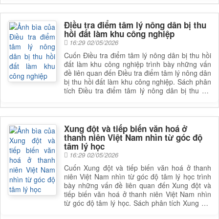
sâu sắc hơn về lĩnh vực này. Để nắm rõ nội
dung cụ thể, bạn đọc có thể tìm cuốn sách để
đọc
Điều tra điểm tâm lý nông dân bị thu
hồi đất làm khu công nghiệp
16:29 02/05/2026
Cuốn Điều tra điểm tâm lý nông dân bị thu hồi
đất làm khu công nghiệp trình bày những vấn
đề liên quan đến Điều tra điểm tâm lý nông dân
bị thu hồi đất làm khu công nghiệp. Sách phân
tích Điều tra điểm tâm lý nông dân bị thu hồi
đất làm khu công nghiệp, giúp bạn đọc có được
cái nhìn toàn diện và sâu sắc hơn về lĩnh vực
này. Để nắm rõ nội dung cụ thể, bạn đọc có thể
tìm cuốn sách để đọc
Xung đột và tiếp biến văn hoá ở
thanh niên Việt Nam nhìn từ góc độ
tâm lý học
16:29 02/05/2026
Cuốn Xung đột và tiếp biến văn hoá ở thanh
niên Việt Nam nhìn từ góc độ tâm lý học trình
bày những vấn đề liên quan đến Xung đột và
tiếp biến văn hoá ở thanh niên Việt Nam nhìn
từ góc độ tâm lý học. Sách phân tích Xung đột
và tiếp biến văn hoá ở thanh niên Việt Nam