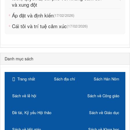
và xung đột
Áp đặt và định kiến
(17/02/2026)
Cái tôi và trí tuệ cảm xúc
(17/02/2026)
Danh mục sách
Trang nhất
Sách địa chí
Sách Hán Nôm
Sách về lễ hội
Sách về Công giáo
Đề tài, Kỷ yếu Hội thảo
Sách về Giáo dục
Sách về Hồi giáo
Sách về Khoa học