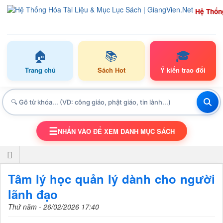
Hệ Thốn
🏠
📚
🎓
Trang chủ
Sách Hot
Ý kiến trao đổi
☰
NHẤN VÀO ĐỂ XEM DANH MỤC SÁCH
TOGGLE NAVIGATION
Tâm lý học quản lý dành cho người
lãnh đạo
Thứ năm - 26/02/2026 17:40