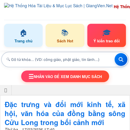
Hệ Thốn
🏠
📚
🎓
Trang chủ
Sách Hot
Ý kiến trao đổi
☰
NHẤN VÀO ĐỂ XEM DANH MỤC SÁCH
TOGGLE NAVIGATION
Đặc trưng và đổi mới kinh tế, xã
hội, văn hóa của đồng bằng sông
Cửu Long trong bối cảnh mới
Thứ ba - 17/02/2026 17:40