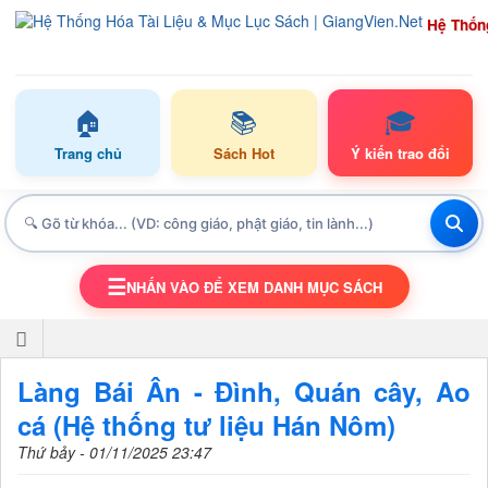
Hệ Thốn
🏠
📚
🎓
Trang chủ
Sách Hot
Ý kiến trao đổi
☰
NHẤN VÀO ĐỂ XEM DANH MỤC SÁCH
TOGGLE NAVIGATION
Làng Bái Ân - Đình, Quán cây, Ao
cá (Hệ thống tư liệu Hán Nôm)
Thứ bảy - 01/11/2025 23:47