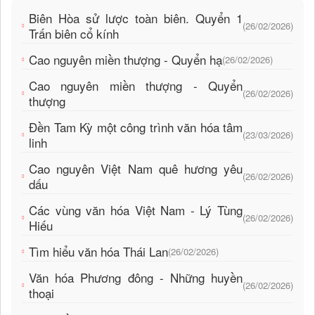
Biên Hòa sử lược toàn biên. Quyển 1
(26/02/2026)
Trấn biên cổ kính
Cao nguyên miền thượng - Quyển hạ
(26/02/2026)
Cao nguyên miền thượng - Quyển
(26/02/2026)
thượng
Đền Tam Kỳ một công trình văn hóa tâm
(23/03/2026)
linh
Cao nguyên Việt Nam quê hương yêu
(26/02/2026)
dấu
Các vùng văn hóa Việt Nam - Lý Tùng
(26/02/2026)
Hiếu
Tìm hiểu văn hóa Thái Lan
(26/02/2026)
Văn hóa Phương đông - Những huyền
(26/02/2026)
thoại