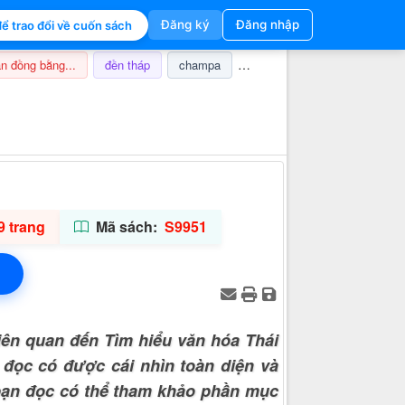
Đăng ký
Đăng nhập
ể trao đổi về cuốn sách
n đồng bằng...
đền tháp
champa
nghi lễ
thuế
ảnh hưở
Thông tin hỗ trợ
9 trang
Mã sách:
S9951
iên quan đến Tìm hiểu văn hóa Thái
 đọc có được cái nhìn toàn diện và
 bạn đọc có thể tham khảo phần mục