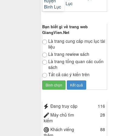
Lục
Thăm dò ý kiến
Bạn biết gì về trang web
GiangVien.Net
Là trang cung cấp mục lục tài
liệu
Là trang rewiew sách
Là trang tổng quan các cuốn
sách
Tất cả các ý kiến trên
Thống kê truy cập
Đang truy cập
116
Máy chủ tìm
28
kiếm
Khách viếng
88
thăm