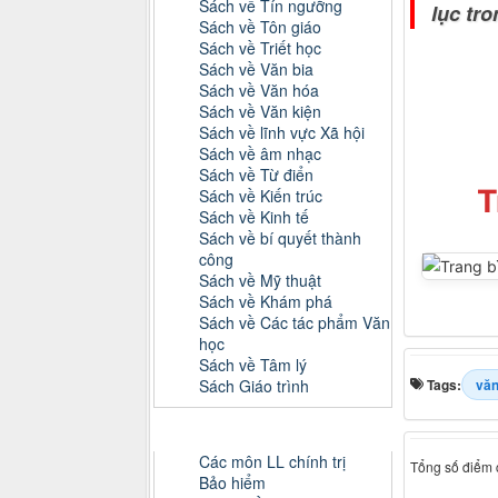
Sách về Tín ngưỡng
lục tro
Sách về Tôn giáo
Sách về Triết học
Sách về Văn bia
Sách về Văn hóa
Sách về Văn kiện
Sách về lĩnh vực Xã hội
Sách về âm nhạc
Sách về Từ điển
T
Sách về Kiến trúc
Sách về Kinh tế
Sách về bí quyết thành
công
Sách về Mỹ thuật
Sách về Khám phá
Sách về Các tác phẩm Văn
học
Sách về Tâm lý
Sách Giáo trình
Tags:
văn
Danh mục Tiểu luận, Đồ án
Các môn LL chính trị
Tổng số điểm c
Bảo hiểm