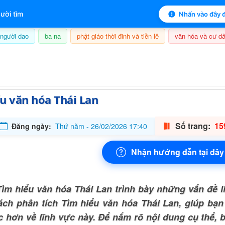
 mục lục sách
ười tìm
Nhấn vào đây đ
người dao
ba na
phật giáo thời đinh và tiền lê
văn hóa và cư dâ
7/08/2026, 11:45
u văn hóa Thái Lan
Số trang:
15
Đăng ngày:
Thứ năm - 26/02/2026 17:40
Nhận hướng dẫn tại đây
ìm hiểu văn hóa Thái Lan trình bày những vấn đề l
ách phân tích Tìm hiểu văn hóa Thái Lan, giúp bạn
c hơn về lĩnh vực này. Để nắm rõ nội dung cụ thể,