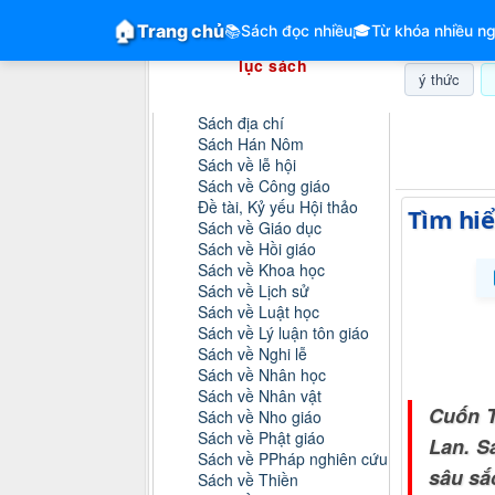
GiangVien.Net - Hệ thống hóa tài liệu &
🏠
Trang chủ
📚
Sách đọc nhiều
🎓
Từ khóa nhiều ng
Hệ thống hóa tài liệu & mục
lục sách
ý thức
Danh mục sách
Sách địa chí
Thứ sáu, 0
Sách Hán Nôm
Sách về lễ hội
Sách về Công giáo
Đề tài, Kỷ yếu Hội thảo
Tìm hiể
Sách về Giáo dục
Sách về Hồi giáo
Sách về Khoa học
Sách về Lịch sử
Sách về Luật học
Sách về Lý luận tôn giáo
Sách về Nghi lễ
Sách về Nhân học
Sách về Nhân vật
Cuốn T
Sách về Nho giáo
Sách về Phật giáo
Lan. S
Sách về PPháp nghiên cứu
sâu sắ
Sách về Thiền