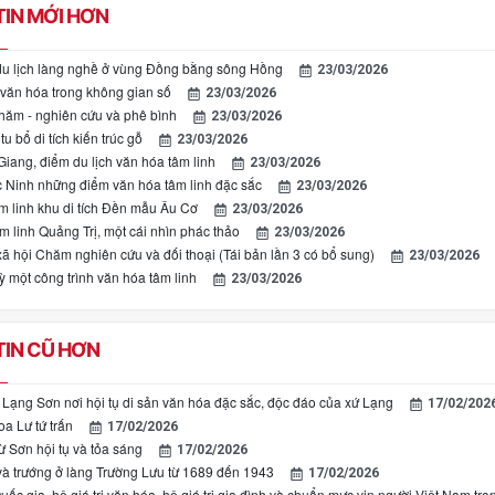
IN MỚI HƠN
 du lịch làng nghề ở vùng Đồng bằng sông Hồng
23/03/2026
văn hóa trong không gian số
23/03/2026
ăm - nghiên cứu và phê bình
23/03/2026
tu bổ di tích kiến trúc gỗ
23/03/2026
iang, điểm du lịch văn hóa tâm linh
23/03/2026
c Ninh những điểm văn hóa tâm linh đặc sắc
23/03/2026
m linh khu di tích Đền mẫu Âu Cơ
23/03/2026
m linh Quảng Trị, một cái nhìn phác thảo
23/03/2026
xã hội Chăm nghiên cứu và đối thoại (Tái bản lần 3 có bổ sung)
23/03/2026
 một công trình văn hóa tâm linh
23/03/2026
IN CŨ HƠN
Lạng Sơn nơi hội tụ di sản văn hóa đặc sắc, độc đáo của xứ Lạng
17/02/202
a Lư tứ trấn
17/02/2026
ừ Sơn hội tụ và tỏa sáng
17/02/2026
à trướng ở làng Trường Lưu từ 1689 đến 1943
17/02/2026
Quốc gia, hệ giá trị văn hóa, hệ giá trị gia đình và chuẩn mực vin người Việt Nam tro