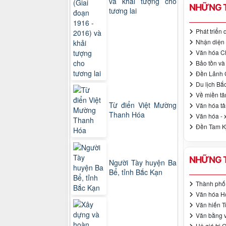
và khải tượng cho
NHỮNG T
tương lai
Phát triển
Nhận diện 
Văn hóa Ch
Bảo tồn và 
Đền Lảnh G
Du lịch Bắ
Về miền tâ
Từ điển Việt Mường
Văn hóa tâ
Thanh Hóa
Văn hóa - 
Đền Tam Kỳ
NHỮNG T
Người Tày huyện Ba
Bể, tỉnh Bắc Kạn
Thành phố 
Văn hóa Ho
Văn hiến T
Văn bằng v
Hệ giá trị 