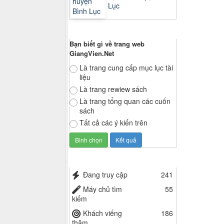
Lục
Thăm dò ý kiến
Bạn biết gì về trang web
GiangVien.Net
Là trang cung cấp mục lục tài
liệu
Là trang rewiew sách
Là trang tổng quan các cuốn
sách
Tất cả các ý kiến trên
Thống kê truy cập
Đang truy cập
241
Máy chủ tìm
55
kiếm
Khách viếng
186
thăm