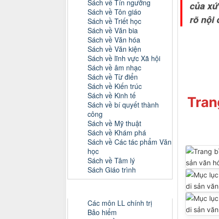
Sách về Tín ngưỡng
của xứ
Sách về Tôn giáo
rõ nội
Sách về Triết học
Sách về Văn bia
Sách về Văn hóa
Sách về Văn kiện
Sách về lĩnh vực Xã hội
Sách về âm nhạc
Sách về Từ điển
Sách về Kiến trúc
Sách về Kinh tế
Tran
Sách về bí quyết thành
công
Sách về Mỹ thuật
Sách về Khám phá
Sách về Các tác phẩm Văn
học
Sách về Tâm lý
Sách Giáo trình
Danh mục Tiểu luận, Đồ án
Các môn LL chính trị
Bảo hiểm