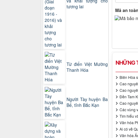
và khải tượng cho
tương lai
Mã an toà
NHỮNG T
Từ điển Việt Mường
Thanh Hóa
Biên Hòa s
Cao nguyê
Cao nguyê
Đền Tam Kỳ
Người Tày huyện Ba
Cao nguyê
Bể, tỉnh Bắc Kạn
Các vùng v
Tìm hiểu v
Văn hóa P
Ai có về Q
Văn hóa Ấn