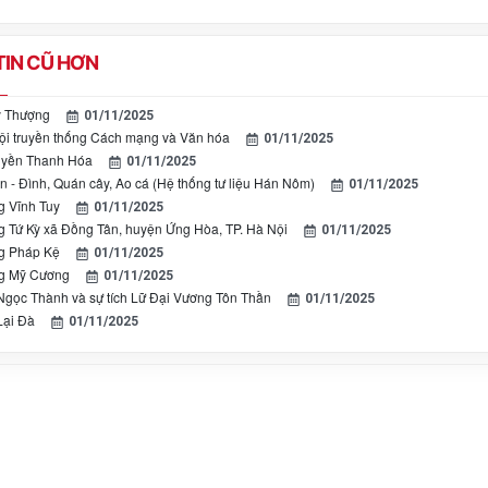
IN CŨ HƠN
ỹ Thượng
01/11/2025
i truyền thống Cách mạng và Văn hóa
01/11/2025
uyền Thanh Hóa
01/11/2025
n - Đình, Quán cây, Ao cá (Hệ thống tư liệu Hán Nôm)
01/11/2025
g Vĩnh Tuy
01/11/2025
ng Tứ Kỳ xã Đồng Tân, huyện Ứng Hòa, TP. Hà Nội
01/11/2025
ng Pháp Kệ
01/11/2025
ng Mỹ Cương
01/11/2025
Ngọc Thành và sự tích Lữ Đại Vương Tôn Thần
01/11/2025
Lại Đà
01/11/2025