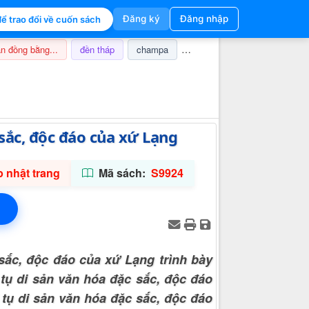
Đăng ký
Đăng nhập
ể trao đổi về cuốn sách
n đồng bằng...
đền tháp
champa
nghi lễ
thuế
ảnh hưở
Thông tin hỗ trợ
sắc, độc đáo của xứ Lạng
 nhật trang
Mã sách:
S9924
sắc, độc đáo của xứ Lạng trình bày
tụ di sản văn hóa đặc sắc, độc đáo
tụ di sản văn hóa đặc sắc, độc đáo