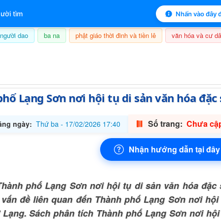
 mục lục sách
ười tìm
Nhấn vào đây đ
người dao
ba na
phật giáo thời đinh và tiền lê
văn hóa và cư dâ
7/08/2026, 11:53
hố Lạng Sơn nơi hội tụ di sản văn hóa đặc 
Số trang:
Chưa cập
ăng ngày:
Thứ ba - 17/02/2026 17:40
Nhận hướng dẫn tại đây
hành phố Lạng Sơn nơi hội tụ di sản văn hóa đặc 
vấn đề liên quan đến Thành phố Lạng Sơn nơi hội 
 Lạng. Sách phân tích Thành phố Lạng Sơn nơi hội 