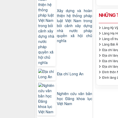
Xây dựng và hoàn
NHỮNG T
thiện hệ thống pháp
luật Việt Nam trong
bối cảnh xây dựng
Làng Kỳ V
nhà nước pháp
Làng Hạ Hộ
quyền xã hội chủ
Làng cổ tr
nghĩa
Làng Bái Â
Địa chí làn
Địa chí là
Địa chí là
Địa chí là
Đình thôn 
Địa chí Long An
Đình làng 
Nghiên cứu văn bản
học Đăng khoa lục
Việt Nam