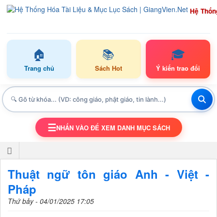
Hệ Thốn
🏠
📚
🎓
Trang chủ
Sách Hot
Ý kiến trao đổi
☰
NHẤN VÀO ĐỂ XEM DANH MỤC SÁCH
TOGGLE NAVIGATION
Thuật ngữ tôn giáo Anh - Việt -
Pháp
Thứ bảy - 04/01/2025 17:05