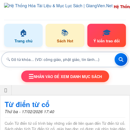
Hệ Thốn
🏠
📚
🎓
Trang chủ
Sách Hot
Ý kiến trao đổi
☰
NHẤN VÀO ĐỂ XEM DANH MỤC SÁCH
TOGGLE NAVIGATION
Từ điển từ cổ
Thứ ba - 17/02/2026 17:40
Cuốn Từ điển từ cổ trình bày những vấn đề liên quan đến Từ điển từ cổ.
Sách phân tích Từ điển từ cổ, giúp bạn đọc có được cái nhìn toàn diện