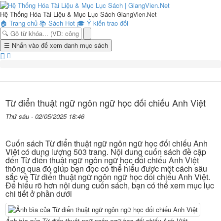
Hệ Thống Hóa Tài Liệu & Mục Lục Sách
GiangVien.Net
🏠
Trang chủ
📚
Sách Hot
🎓
Ý kiến trao đổi
Toggle
☰
Nhấn vào để xem danh mục sách
navigation
Từ điển thuật ngữ ngôn ngữ học đối chiếu Anh Việt
Thứ sáu - 02/05/2025 18:46
Cuốn sách Từ điển thuật ngữ ngôn ngữ học đối chiếu Anh
Việt có dung lượng 503 trang. Nội dung cuốn sách đề cập
đến Từ điển thuật ngữ ngôn ngữ học đối chiếu Anh Việt
thông qua đó giúp bạn đọc có thể hiểu được một cách sâu
sắc về Từ điển thuật ngữ ngôn ngữ học đối chiếu Anh Việt.
Để hiểu rõ hơn nội dung cuốn sách, bạn có thể xem mục lục
chi tiết ở phần dưới
Ảnh bìa của Từ điển thuật ngữ ngôn ngữ học đối chiếu Anh Việt