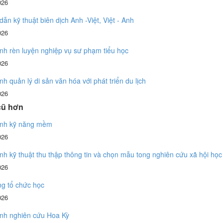
026
ẫn kỹ thuật biên dịch Anh -Việt, Việt - Anh
026
ình rèn luyện nghiệp vụ sư phạm tiểu học
026
ình quản lý di sản văn hóa với phát triển du lịch
026
cũ hơn
rình kỹ năng mềm
026
ình kỹ thuật thu thập thông tin và chọn mẫu tong nghiên cứu xã hội học
026
ng tổ chức học
026
ình nghiên cứu Hoa Kỳ