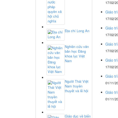
17/02/2
Giáo tr
17/02/2
Giáo tr
Địa chí Long An
17/02/2
Giáo tr
Nghiên cứu văn
17/02/2
bản học Đăng
khoa lục Việt
Giáo tr
Nam
17/02/2
Giáo tr
Người Thái Việt
01/11/2
Nam truyền
thuyết và lễ hội
Giáo tr
01/11/2
Giáo dục về biển