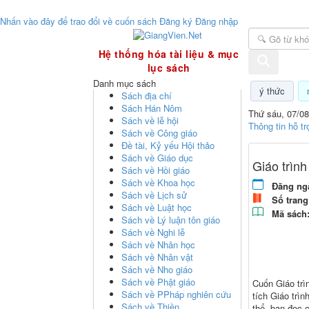
Nhấn vào đây để trao đổi về cuốn sách
Đăng ký
Đăng nhập
GiangVien.Net - Hệ thống hóa tài liệu & mục
Hệ thống hóa tài liệu & mục
lục sách
Danh mục sách
ý thức
Sách địa chí
Sách Hán Nôm
Thứ sáu, 07/08
Sách về lễ hội
Thông tin hỗ tr
Sách về Công giáo
Đề tài, Kỷ yếu Hội thảo
Sách về Giáo dục
Giáo trìn
Sách về Hồi giáo
Sách về Khoa học
Đăng ng
Sách về Lịch sử
Số trang
Sách về Luật học
Mã sách
Sách về Lý luận tôn giáo
Sách về Nghi lễ
Sách về Nhân học
Sách về Nhân vật
Sách về Nho giáo
Sách về Phật giáo
Cuốn Giáo trì
Sách về PPháp nghiên cứu
tích Giáo trì
Sách về Thiền
thể, bạn đọc 