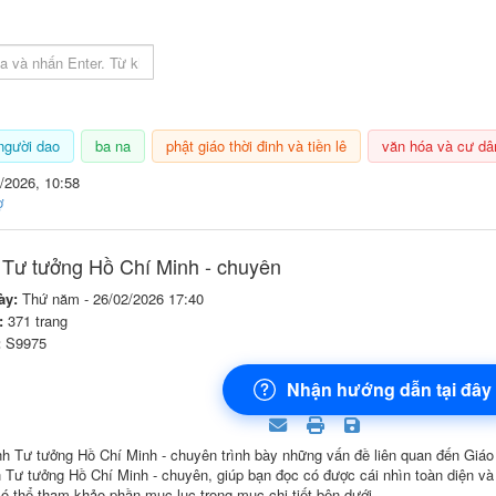
 lục sách
người dao
ba na
phật giáo thời đinh và tiền lê
văn hóa và cư dâ
/2026, 10:58
ợ
h Tư tưởng Hồ Chí Minh - chuyên
ày:
Thứ năm - 26/02/2026 17:40
:
371 trang
:
S9975
Nhận hướng dẫn tại đây
nh Tư tưởng Hồ Chí Minh - chuyên trình bày những vấn đề liên quan đến Giáo
nh Tư tưởng Hồ Chí Minh - chuyên, giúp bạn đọc có được cái nhìn toàn diện v
có thể tham khảo phần mục lục trong mục chi tiết bên dưới.