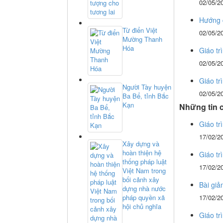
02/05/2
Hướng d
Từ điển Việt
02/05/2
Mường Thanh
Hóa
Giáo tr
02/05/2
Giáo tr
Người Tày huyện
02/05/2
Ba Bể, tỉnh Bắc
Kạn
Những tin 
Giáo t
17/02/2
Xây dựng và
hoàn thiện hệ
Giáo tr
thống pháp luật
17/02/2
Việt Nam trong
bối cảnh xây
Bài giả
dựng nhà nước
pháp quyền xã
17/02/2
hội chủ nghĩa
Giáo tr