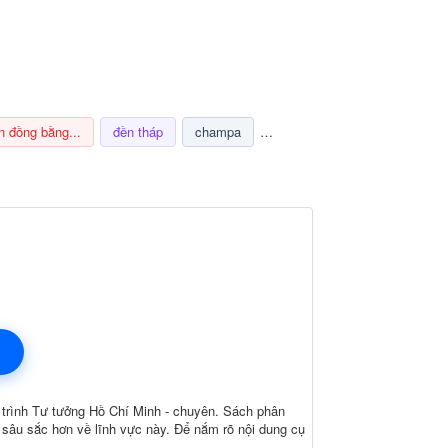
n đồng bằng...
đền tháp
champa
nghi lễ
thuế
ảnh hưở
 trình Tư tưởng Hồ Chí Minh - chuyên. Sách phân
à sâu sắc hơn về lĩnh vực này. Để nắm rõ nội dung cụ