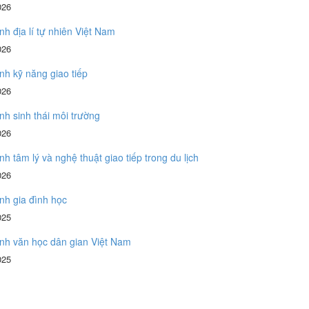
026
ình địa lí tự nhiên Việt Nam
026
ình kỹ năng giao tiếp
026
ình sinh thái môi trường
026
ình tâm lý và nghệ thuật giao tiếp trong du lịch
026
ình gia đình học
025
ình văn học dân gian Việt Nam
025