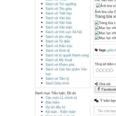
Sách về Tín ngưỡng
Sách về Tôn giáo
Ảnh bìa của G
Sách về Triết học
Trang bìa v
Sách về Văn bia
Sách về Văn hóa
Sách về Văn kiện
Sách về lĩnh vực Xã hội
Sách về âm nhạc
Sách về Từ điển
Sách về Kiến trúc
Tags:
giáo t
Sách về Kinh tế
Sách về bí quyết thành công
Sách về Mỹ thuật
Tổng số điểm củ
Sách về Khám phá
Sách về Các tác phẩm Văn
học
Sách về Tâm lý
Sách Giáo trình
Chia sẻ:
Faceboo
Danh mục Tiểu luận, Đồ án
Các môn LL chính trị
Ý kiến bạn
Bảo hiểm
Dự án đầu tư
Kế toán - Kiểm toán