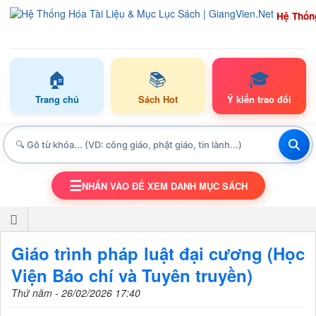
Hệ Thốn
🏠
📚
🎓
Trang chủ
Sách Hot
Ý kiến trao đổi
☰
NHẤN VÀO ĐỂ XEM DANH MỤC SÁCH
TOGGLE NAVIGATION
Giáo trình pháp luật đại cương (Học
Viện Báo chí và Tuyên truyền)
Thứ năm - 26/02/2026 17:40