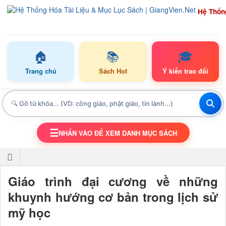
Hệ Thốn
🏠
📚
🎓
Trang chủ
Sách Hot
Ý kiến trao đổi
☰
NHẤN VÀO ĐỂ XEM DANH MỤC SÁCH
TOGGLE NAVIGATION
Giáo trình đại cương về những
khuynh hướng cơ bản trong lịch sử
mỹ học