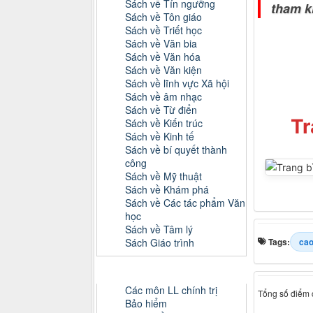
Sách về Tín ngưỡng
tham k
Sách về Tôn giáo
Sách về Triết học
Sách về Văn bia
Sách về Văn hóa
Sách về Văn kiện
Sách về lĩnh vực Xã hội
Sách về âm nhạc
Sách về Từ điển
Tr
Sách về Kiến trúc
Sách về Kinh tế
Sách về bí quyết thành
công
Sách về Mỹ thuật
Sách về Khám phá
Sách về Các tác phẩm Văn
học
Sách về Tâm lý
Sách Giáo trình
Tags:
cao
Danh mục Tiểu luận, Đồ án
Các môn LL chính trị
Tổng số điểm c
Bảo hiểm