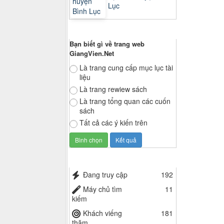
Lục
Thăm dò ý kiến
Bạn biết gì về trang web
GiangVien.Net
Là trang cung cấp mục lục tài
liệu
Là trang rewiew sách
Là trang tổng quan các cuốn
sách
Tất cả các ý kiến trên
Thống kê truy cập
Đang truy cập
192
Máy chủ tìm
11
kiếm
Khách viếng
181
thăm