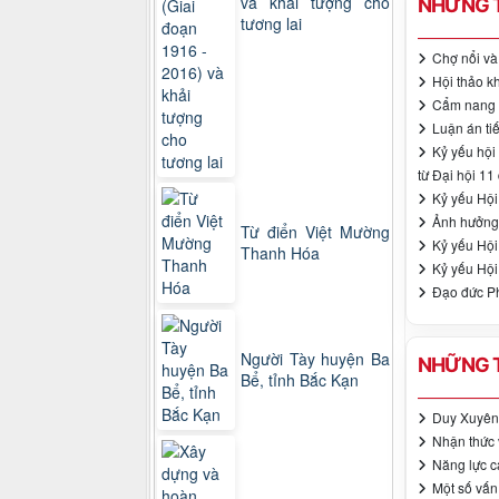
và khải tượng cho
NHỮNG T
tương lai
Chợ nổi và
Hội thảo kh
Cẩm nang v
Luận án ti
Kỷ yếu hội 
từ Đại hội 11
Kỷ yếu Hội
Ảnh hưởng 
Từ điển Việt Mường
Kỷ yếu Hội
Thanh Hóa
Kỷ yếu Hội
Đạo đức Ph
Người Tày huyện Ba
NHỮNG T
Bể, tỉnh Bắc Kạn
Duy Xuyên 
Nhận thức 
Năng lực c
Một số vấn 