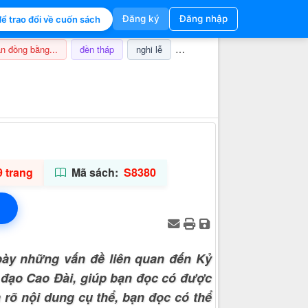
Đăng ký
Đăng nhập
ể trao đổi về cuốn sách
n đồng bằng...
đền tháp
nghi lễ
champa
thuế
ảnh hưở
Thông tin hỗ trợ
 trang
Mã sách:
S8380
bày những vấn đề liên quan đến Kỷ
 đạo Cao Đài, giúp bạn đọc có được
 rõ nội dung cụ thể, bạn đọc có thể