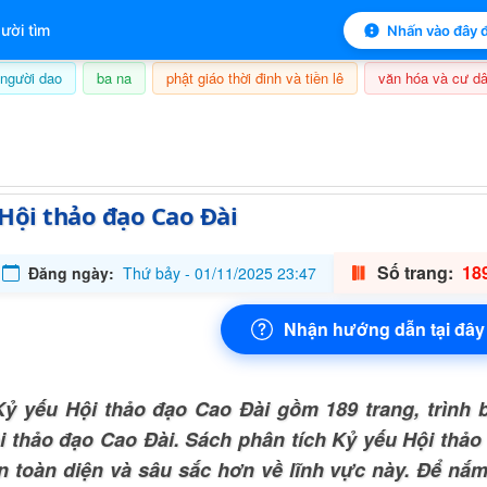
 mục lục sách
ười tìm
Nhấn vào đây đ
người dao
ba na
phật giáo thời đinh và tiền lê
văn hóa và cư dâ
7/08/2026, 22:24
Hội thảo đạo Cao Đài
Số trang:
189
Đăng ngày:
Thứ bảy - 01/11/2025 23:47
Nhận hướng dẫn tại đây
ỷ yếu Hội thảo đạo Cao Đài gồm 189 trang, trình 
i thảo đạo Cao Đài. Sách phân tích Kỷ yếu Hội thảo
ìn toàn diện và sâu sắc hơn về lĩnh vực này. Để nắm