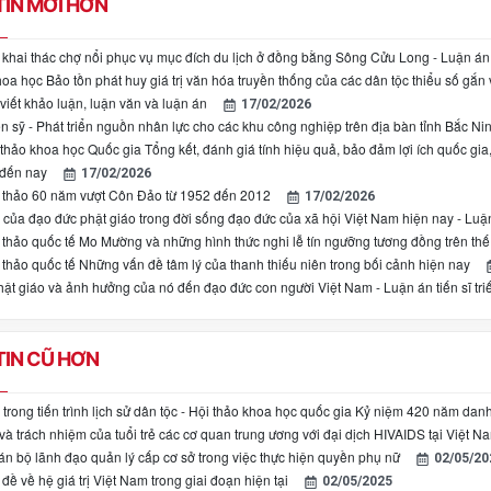
IN MỚI HƠN
 khai thác chợ nổi phục vụ mục đích du lịch ở đồng bằng Sông Cửu Long - Luận án 
oa học Bảo tồn phát huy giá trị văn hóa truyền thống của các dân tộc thiểu số gắn vớ
iết khảo luận, luận văn và luận án
17/02/2026
ến sỹ - Phát triển nguồn nhân lực cho các khu công nghiệp trên địa bàn tỉnh Bắc N
thảo khoa học Quốc gia Tổng kết, đánh giá tính hiệu quả, bảo đảm lợi ích quốc gia
 đến nay
17/02/2026
 thảo 60 năm vượt Côn Đảo từ 1952 đến 2012
17/02/2026
của đạo đức phật giáo trong đời sống đạo đức của xã hội Việt Nam hiện nay - Luận á
 thảo quốc tế Mo Mường và những hình thức nghi lễ tín ngưỡng tương đồng trên thế 
 thảo quốc tế Những vấn đề tâm lý của thanh thiếu niên trong bối cảnh hiện nay
ật giáo và ảnh hưởng của nó đến đạo đức con người Việt Nam - Luận án tiến sĩ triế
IN CŨ HƠN
trong tiến trình lịch sử dân tộc - Hội thảo khoa học quốc gia Kỷ niệm 420 năm d
và trách nhiệm của tuổi trẻ các cơ quan trung ương với đại dịch HIVAIDS tại Việt N
án bộ lãnh đạo quản lý cấp cơ sở trong việc thực hiện quyền phụ nữ
02/05/20
đề về hệ giá trị Việt Nam trong giai đoạn hiện tại
02/05/2025