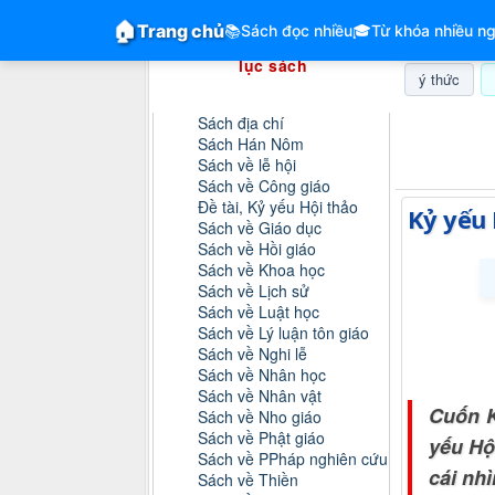
GiangVien.Net - Hệ thống hóa tài liệu &
🏠
Trang chủ
📚
Sách đọc nhiều
🎓
Từ khóa nhiều ng
Hệ thống hóa tài liệu & mục
lục sách
ý thức
Danh mục sách
Sách địa chí
Thứ sáu, 0
Sách Hán Nôm
Sách về lễ hội
Sách về Công giáo
Đề tài, Kỷ yếu Hội thảo
Kỷ yếu 
Sách về Giáo dục
Sách về Hồi giáo
Sách về Khoa học
Sách về Lịch sử
Sách về Luật học
Sách về Lý luận tôn giáo
Sách về Nghi lễ
Sách về Nhân học
Sách về Nhân vật
Cuốn K
Sách về Nho giáo
Sách về Phật giáo
yếu Hộ
Sách về PPháp nghiên cứu
cái nh
Sách về Thiền