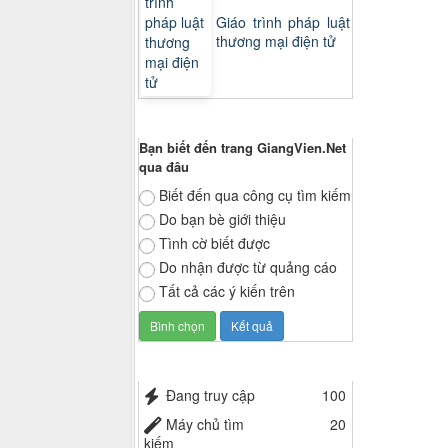
Giáo trình pháp luật
thương mại điện tử
Thăm dò ý kiến
Bạn biết đến trang GiangVien.Net
qua đâu
Biết đến qua công cụ tìm kiếm
Do bạn bè giới thiệu
Tình cờ biết được
Do nhận được từ quảng cáo
Tất cả các ý kiến trên
Thống kê truy cập
Đang truy cập
100
Máy chủ tìm
20
kiếm