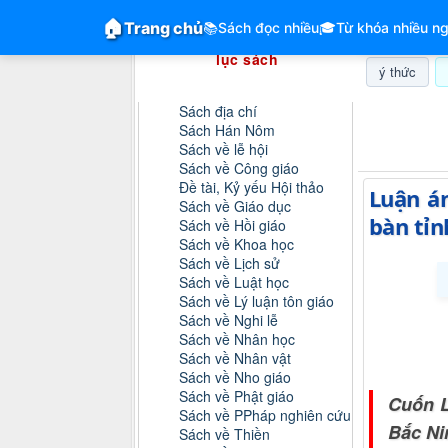
GiangVien.Net - Hệ thống hóa tài liệu &
🏠
Trang chủ
📚
Sách đọc nhiều
🎓
Từ khóa nhiều ng
Hệ thống hóa tài liệu & mục
lục sách
ý thức
Danh mục sách
Sách địa chí
Thứ bảy, 0
Sách Hán Nôm
Sách về lễ hội
Sách về Công giáo
Đề tài, Kỷ yếu Hội thảo
Luận án
Sách về Giáo dục
bàn tỉn
Sách về Hồi giáo
Sách về Khoa học
Sách về Lịch sử
Sách về Luật học
Sách về Lý luận tôn giáo
Sách về Nghi lễ
Sách về Nhân học
Sách về Nhân vật
Sách về Nho giáo
Sách về Phật giáo
Cuốn L
Sách về PPháp nghiên cứu
Bắc Ni
Sách về Thiền