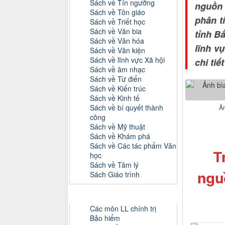
Sách về Tín ngưỡng
nguồn 
Sách về Tôn giáo
phân t
Sách về Triết học
Sách về Văn bia
tỉnh B
Sách về Văn hóa
lĩnh v
Sách về Văn kiện
Sách về lĩnh vực Xã hội
chi tiế
Sách về âm nhạc
Sách về Từ điển
Sách về Kiến trúc
Sách về Kinh tế
Sách về bí quyết thành
Ản
công
Sách về Mỹ thuật
Sách về Khám phá
Sách về Các tác phẩm Văn
T
học
Sách về Tâm lý
Sách Giáo trình
ngu
Danh mục Tiểu luận, Đồ án
Các môn LL chính trị
Bảo hiểm