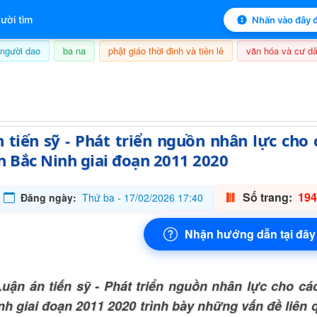
 mục lục sách
ười tìm
Nhấn vào đây đ
người dao
ba na
phật giáo thời đinh và tiền lê
văn hóa và cư dâ
8/08/2026, 21:12
 tiến sỹ - Phát triển nguồn nhân lực cho
h Bắc Ninh giai đoạn 2011 2020
Số trang:
194
Đăng ngày:
Thứ ba - 17/02/2026 17:40
Nhận hướng dẫn tại đây
uận án tiến sỹ - Phát triển nguồn nhân lực cho các
nh giai đoạn 2011 2020 trình bày những vấn đề liên q