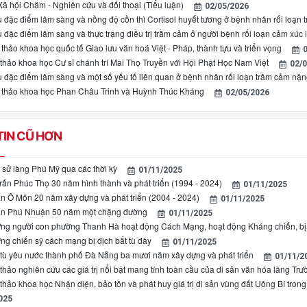
Xã hội Chăm - Nghiên cứu và đối thoại (Tiểu luận)
02/05/2026
 đặc điểm lâm sàng và nồng độ cồn thì Cortisol huyết tương ở bệnh nhân rối loạn t
 đặc điểm lâm sàng và thực trạng điều trị trầm cảm ở người bệnh rối loạn cảm xúc l
thảo khoa học quốc tế Giao lưu văn hoá Việt - Pháp, thành tựu và triển vọng
0
 thảo khoa học Cư sĩ chánh trí Mai Thọ Truyền với Hội Phật Học Nam Việt
02/
 đặc điểm lâm sàng và một số yếu tố liên quan ở bệnh nhân rối loạn trầm cảm nặn
 thảo khoa học Phan Châu Trinh và Huỳnh Thúc Kháng
02/05/2026
IN CŨ HƠN
u sử làng Phú Mỹ qua các thời kỳ
01/11/2025
trấn Phúc Thọ 30 năm hình thành và phát triển (1994 - 2024)
01/11/2025
n Ô Môn 20 năm xây dựng và phát triển (2004 - 2024)
01/11/2025
ận Phú Nhuận 50 năm một chặng đường
01/11/2025
ng người con phường Thanh Hà hoạt động Cách Mạng, hoạt động Kháng chiến, bị đ
ng chiến sỹ cách mạng bị địch bắt tù đày
01/11/2025
 tù yêu nước thành phố Đà Nẵng ba mươi năm xây dựng và phát triển
01/11/2
thảo nghiên cứu các giá trị nổi bật mang tính toàn cầu của di sản văn hóa làng Tr
 thảo khoa học Nhận diện, bảo tồn và phát huy giá trị di sản vùng đất Uông Bí tron
025