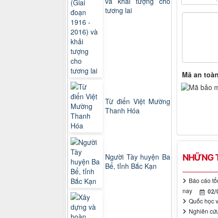
và khải tượng cho
tương lai
Mã an toà
Từ điển Việt Mường
Thanh Hóa
Người Tày huyện Ba
NHỮNG T
Bể, tỉnh Bắc Kạn
Báo cáo tổ
nay
02/
Quốc học v
Nghiên cứu 