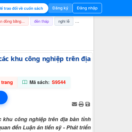
Đăng ký
Đăng nhập
ể trao đổi về cuốn sách
n đồng bằng...
đền tháp
nghi lễ
champa
thuế
ảnh hưở
Thông tin hỗ trợ
 các khu công nghiệp trên địa
 trang
Mã sách:
S9544
 khu công nghiệp trên địa bàn tỉnh
uan đến Luận án tiến sỹ - Phát triển