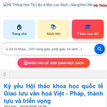
Hệ Thốn
🏠
📚
🎓
Trang chủ
Sách Hot
Ý kiến trao đổi
☰
NHẤN VÀO ĐỂ XEM DANH MỤC SÁCH
TOGGLE NAVIGATION
Kỷ yếu Hội thảo khoa học quốc tế
Giao lưu văn hoá Việt - Pháp, thành
tựu và triển vọng
Thứ bảy - 02/05/2026 16:29