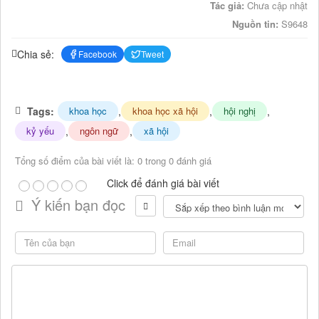
Tác giả:
Chưa cập nhật
Nguồn tin:
S9648
Chia sẻ:
Facebook
Tweet
Tags:
,
,
,
khoa học
khoa học xã hội
hội nghị
,
,
kỷ yếu
ngôn ngữ
xã hội
Tổng số điểm của bài viết là: 0 trong 0 đánh giá
Click để đánh giá bài viết
Ý kiến bạn đọc