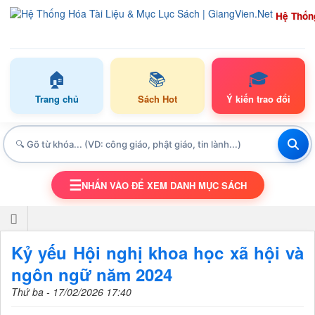
Hệ Thốn
🏠
📚
🎓
Trang chủ
Sách Hot
Ý kiến trao đổi
☰
NHẤN VÀO ĐỂ XEM DANH MỤC SÁCH
TOGGLE NAVIGATION
Kỷ yếu Hội nghị khoa học xã hội và
ngôn ngữ năm 2024
Thứ ba - 17/02/2026 17:40