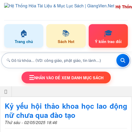
Hệ Thốn
🏠
📚
🎓
Trang chủ
Sách Hot
Ý kiến trao đổi
☰
NHẤN VÀO ĐỂ XEM DANH MỤC SÁCH
TOGGLE NAVIGATION
Kỷ yếu hội thảo khoa học lao động
nữ chưa qua đào tạo
Thứ sáu - 02/05/2025 18:46