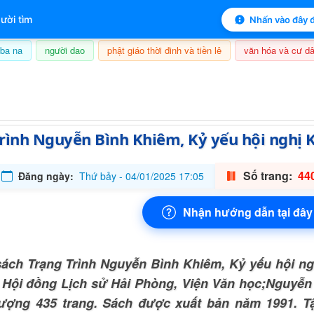
 mục lục sách
ười tìm
Nhấn vào đây đ
ba na
người dao
phật giáo thời đinh và tiền lê
văn hóa và cư dâ
09/08/2026, 02:32
rình Nguyễn Bình Khiêm, Kỷ yếu hội nghị
Số trang:
440
Đăng ngày:
Thứ bảy - 04/01/2025 17:05
Nhận hướng dẫn tại đây
ách Trạng Trình Nguyễn Bình Khiêm, Kỷ yếu hội n
ả Hội đồng Lịch sử Hải Phòng, Viện Văn học;Nguyễn
ượng 435 trang. Sách được xuất bản năm 1991. 