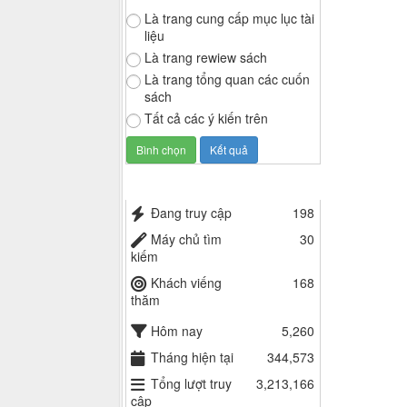
Là trang cung cấp mục lục tài
liệu
Là trang rewiew sách
Là trang tổng quan các cuốn
sách
Tất cả các ý kiến trên
Thống kê truy cập
Đang truy cập
198
Máy chủ tìm
30
kiếm
Khách viếng
168
thăm
Hôm nay
5,260
Tháng hiện tại
344,573
Tổng lượt truy
3,213,166
cập