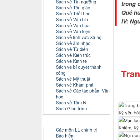
Sách về Tín ngưỡng
trong 
Sách về Tôn giáo
Quê hư
Sách về Triết học
Sách về Văn bia
IV: Ng
Sách về Văn hóa
Sách về Văn kiện
Sách về lĩnh vực Xã hội
Sách về âm nhạc
Sách về Từ điển
Sách về Kiến trúc
Sách về Kinh tế
Sách về bí quyết thành
Tran
công
Sách về Mỹ thuật
Sách về Khám phá
Sách về Các tác phẩm Văn
học
Sách về Tâm lý
Sách Giáo trình
Danh mục Tiểu luận, Đồ án
Các môn LL chính trị
Bảo hiểm