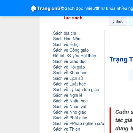
GiangVien.Net - Hệ thống hóa tài liệu &
🏠
Trang chủ
📚
Sách đọc nhiều
🎓
Từ khóa nhiều ng
Hệ thống hóa tài liệu & mục
lục sách
ý thức
Danh mục sách
Sách địa chí
Chủ nhật, 
Sách Hán Nôm
Sách về lễ hội
Sách về Công giáo
Đề tài, Kỷ yếu Hội thảo
Trạng T
Sách về Giáo dục
Sách về Hồi giáo
Sách về Khoa học
Sách về Lịch sử
Sách về Luật học
Sách về Lý luận tôn giáo
Sách về Nghi lễ
Sách về Nhân học
Sách về Nhân vật
Cuốn s
Sách về Nho giáo
Sách về Phật giáo
tác gi
Sách về PPháp nghiên cứu
dung l
Sách về Thiền