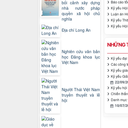
Báo cáo tổ
bối cảnh xây dựng
nhà nước pháp
Kỷ yếu Hội
quyền xã hội chủ
Luận án Hô
nghĩa
Kỷ yếu Thờ
Kỷ yếu Hội
Địa chí Long An
NHỮNG T
Nghiên cứu văn bản
học Đăng khoa lục
Kỷ yếu đại 
Việt Nam
Các công tr
Kỷ yếu giá
Kỷ yếu Giải
22/09/2
Kỷ yếu hội
Người Thái Việt Nam
Chiến thắn
truyền thuyết và lễ
Danh mục v
hội
10/07/2