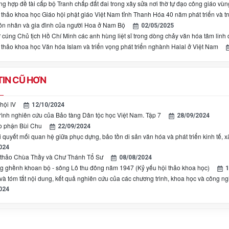
ng hợp đề tài cấp bộ Tranh chấp đất đai trong xây sửa nơi thờ tự đạo công giáo v
 thảo khoa học Giáo hội phật giáo Việt Nam tỉnh Thanh Hóa 40 năm phát triển và t
n nhân và gia đình của người Hoa ở Nam Bộ
02/05/2025
 cúng Chủ tịch Hồ Chí Minh các anh hùng liệt sĩ trong dòng chảy văn hóa tâm linh 
 thảo khoa học Văn hóa Islam và triển vọng phát triển nghành Halal ở Việt Nam
IN CŨ HƠN
hội IV
12/10/2024
ình nghiên cứu của Bảo tàng Dân tộc học Việt Nam. Tập 7
28/09/2024
o phận Bùi Chu
22/09/2024
 quyết mối quan hệ giữa phục dựng, bảo tồn di sản văn hóa và phát triển kinh tế, x
024
 thảo Chùa Thầy và Chư Thánh Tổ Sư
08/08/2024
g ghềnh khoan bộ - sông Lô thu đông năm 1947 (Kỷ yếu hội thảo khoa học)
1
à tóm tắt nội dung, kết quả nghiên cứu của các chương trình, khoa học và công n
024