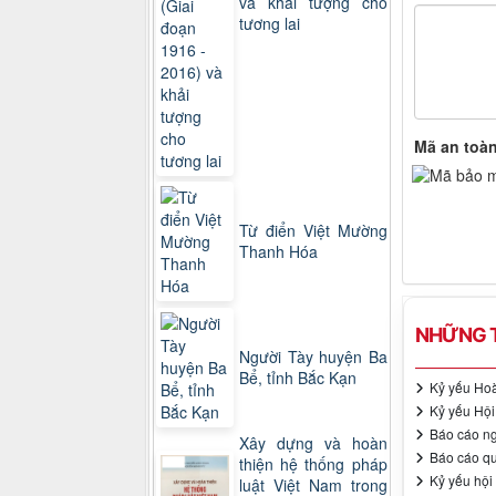
và khải tượng cho
tương lai
Mã an toà
Từ điển Việt Mường
Thanh Hóa
NHỮNG T
Người Tày huyện Ba
Bể, tỉnh Bắc Kạn
Kỷ yếu Hoà
Kỷ yếu Hội
Báo cáo ng
Xây dựng và hoàn
Báo cáo qu
thiện hệ thống pháp
Kỷ yếu hội
luật Việt Nam trong