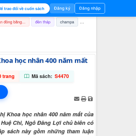
Đăng ký
Đăng nhập
ể trao đổi về cuốn sách
n đồng bằng...
đền tháp
champa
nghi lễ
thuế
ảnh hưở
Thông tin hỗ trợ
 Khoa học nhân 400 năm mất
 trang
Mã sách:
S4470
ghị Khoa học nhân 400 năm mất của
 Huệ Chi, Ngô Đăng Lợi chủ biên có
Tập sách này gồm những tham luận