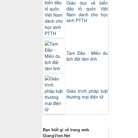
Giáo dục về biển
đảo tổ quốc Việt
Nam dành cho học
sinh PTTH
Tam Đảo - Miền du
lịch đất tâm linh
Giáo trình pháp luật
thương mại điện tử
Thăm dò ý kiến
Bạn biết gì về trang web
GiangVien.Net