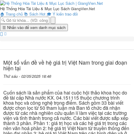
Hệ Thống Hóa Tài Liệu & Mục Lục Sách
GiangVien.Net
🏠
Trang chủ
📚
Sách Hot
🎓
Ý kiến trao đổi
Toggle
☰
Nhấn vào để xem danh mục sách
navigation
Một số vấn đề về hệ giá trị Việt Nam trong giai đoạn
hiện tại
Thứ sáu - 02/05/2025 18:46
Cuốn sách là sản phẩm của hai cuộc hội thảo khoa học do
đề tài cấp Nhà nước KX. 04.151115 thuộc chương trình
khoa học và công nghệ trọng điểm. Sách gồm 33 bài viết
được chọn lọc từ 50 tham luận mà Ban tỏ chức đã nhận
được từ các nhà nghiên cứu quản lí làm việc tại các trường
viện và tỉnh thành trong cả nước. Các bài viết được sắp xếp
thành 3 phần. Phần 1: giá trị học và các hệ giá trị trong các
nền văn hoá phần 2: hệ giá trị Việt Nam từ truyền thống đến
hiện đại phần 3: hệ giá trị Việt Nam trên các bình diện và ở