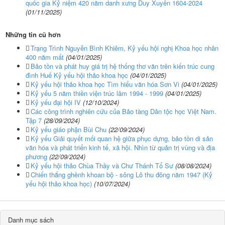
quốc gia Kỷ niệm 420 năm danh xưng Duy Xuyên 1604-2024
(01/11/2025)
Những tin cũ hơn
Trạng Trình Nguyễn Bình Khiêm, Kỷ yếu hội nghị Khoa học nhân
400 năm mất
(04/01/2025)
Bảo tồn và phát huy giá trị hệ thống thơ văn trên kiến trúc cung
đình Huế Kỷ yếu hội thảo khoa học
(04/01/2025)
Kỷ yếu hội thảo khoa học Tìm hiểu văn hóa Sơn Vi
(04/01/2025)
Kỷ yếu 5 năm thiền viện trúc lâm 1994 - 1999
(04/01/2025)
Kỷ yếu đại hội IV
(12/10/2024)
Các công trình nghiên cứu của Bảo tàng Dân tộc học Việt Nam.
Tập 7
(28/09/2024)
Kỷ yếu giáo phận Bùi Chu
(22/09/2024)
Kỷ yếu Giải quyết mối quan hệ giữa phục dựng, bảo tồn di sản
văn hóa và phát triển kinh tế, xã hội. Nhìn từ quản trị vùng và địa
phương
(22/09/2024)
Kỷ yếu hội thảo Chùa Thầy và Chư Thánh Tổ Sư
(08/08/2024)
Chiến thắng ghềnh khoan bộ - sông Lô thu đông năm 1947 (Kỷ
yếu hội thảo khoa học)
(10/07/2024)
Danh mục sách