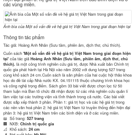
các vùng miền.
Ảnh bìa của Một số vấn đề về hệ giá trị Việt Nam trong giai đoạn hiện tại
Thông tin tác phẩm
Tác giả: Hoàng Anh Nhân (Sưu tầm, phiên âm, dịch thơ, chú thích).
Cuốn sách
'Một số vấn đề về hệ giá trị Việt Nam trong giai đoạn hiện
tại'
của tác giả
Hoàng Anh Nhân (Sưu tầm, phiên âm, dịch thơ, chú
thích).
là một công trình nghiên cứu giá trị, được Nhà xuất bản Chính trị
quốc gia phát hành tại Hà Nội vào năm 2002 với dung lượng 527 trang
cùng khổ sách 24 cm.Cuốn sách là sản phẩm của hai cuộc hội thảo khoa
học do đề tài cấp Nhà nước KX. 04.151115 thuộc chương trình khoa học
và công nghệ trọng điểm. Sách gồm 33 bài viết được chọn lọc từ 50
tham luận mà Ban tỏ chức đã nhận được từ các nhà nghiên cứu quản lí
làm việc tại các trường viện và tỉnh thành trong cả nước. Các bài viết
được sắp xếp thành 3 phần. Phần 1: giá trị học và các hệ giá trị trong
các nền văn hoá phần 2: hệ giá trị Việt Nam từ truyền thống đến hiện đại
phần 3: hệ giá trị Việt Nam trên các bình diện và ở các vùng miền.
📖
Số trang:
527 trang
🏢
NXB:
Chính trị quốc gia
📐
Khổ sách:
24 cm
📍
Nơi xuất bản:
Hà Nội