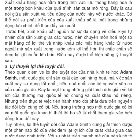
Xuất khẩu hàng hoá nằm trong lĩnh vực lưu thông hàng hoá là
một trong bốn khâu của quá trình sản xuất mở rộng. Đây là cầu
nối giữa sản xuất và tiêu dùng của nước này với nước khác. Có
thể nói sự phát triển của của xuất khẩu sẽ là một trong những
động lực chính để thúc đẩy sản xuất.
Trước hết, xuất khẩu bắt nguồn từ sự đa dạng về điều kiện tự
nhiện của sản xuất giữa các nước, nên chuyên môn hoá một số
mặt hàng có lợi thế và nhập khẩu các mặt hàng khác từ nước
ngoài mà sản xuất trong nước kém lợi thế hơn thì chắc chắn sẽ
đem lại lợi nhuần lớn hơn. Điều này được thể hiện bằng lý thuyết
sau.
a.
Lý thuyết lợi thế tuyệt đối.
Theo quan điểm về lợi thế tuyệt đối của nhà kinh tế học
Adam
Smith
, một quốc gia chỉ sản xuất các loại hàng hoá, mà việc sản
xuất này sử dụng tốt nhất, hiệu quả nhất các tài nguyên sẵn có
của quốc gia đó. Đây là một trong những giải thích đơn giản về lợi
ích của thương mại quốc tế nói chung và xuất khẩu nói riêng.
Nhưng trên thực tế việc tiến hành trao đổi phải dưa trên nguyên
tắc đôi bên cùng có lợi. Nếu trong trường hợp một quốc gia có lợi
và một quốc gia khác bị thiết thì họ sẽ từ chối tham gia vào hợp
đồng trao đổi này.
Tuy nhiên, lợi thế tuyết đối của Adam Smith cũng giải thích được
một phần nào đó của việc đem lại lợi ích của xuất khẩu giữa các
nước đang phát triển. Với sự phát triển mạmh mẽ của nền kinh tế