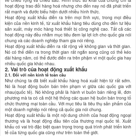
về chiều rộng và chiều sâu. Hình thức sơ khai của chúng chỉ là
hoạt động trao đổi hàng hoá nhưng cho đến nay nó đã phát triển
rất mạnh và đước biểu hiện dưới nhiều hình thức.
Hoạt động xuất khẩu diễn ra trên mọi lĩnh vực, trong mọi điều
kiện của nền kinh tế, từ xuất khẩu hàng tiêu dùng cho đến tư liệu
sản xuất, máy móc hàng hoá thiết bị công nghệ cao. Tất cả các
hoạt động này đều nhằm mục tiêu đem lại lợi ích cho quốc gia nói
chung và các doanh nghiệp tham gia nói riêng.
Hoạt động xuất khẩu diễn ra rất rộng về không gian và thời gian.
Nó có thể diễn ra trong thời gian rất ngắn song cũng có thể kéo
dài hàng năm, có thể đước diễn ra trên phậm vi một quốc gia hay
nhiều quốc gia khác nhau.
2. Vai trò của hoạt động xuất khẩu
2.1. Đối với nền kinh tế toàn cầu
Như chúng ta đã biết xuất khẩu hàng hoá xuất hiện từ rất sớm.
Nó là hoạt động buôn bán trên phạm vi giữa các quốc gia với
nhau(quốc tế). Nó không phải là hành vi buôn bán riêng lẻ, đơn
phương mà ta có cả một hệ thống các quan hệ buôn bán trong tổ
chức thương mại toàn cầu. Với mục tiêu là tiêu thụ sản phẩm của
một doanh nghiệp nói riêng cả quốc gia nói chung.
Hoạt động xuất khẩu là một nội dung chính của hoạt động ngoại
thương và là hoạt động đầu tiên của thương mại quốc tế. Xuất
khẩu có vai trò đặc biệt quan trọng trong quá trình phát triển kinh
tế của từng quốc gia cũng như trên toàn thế giới.