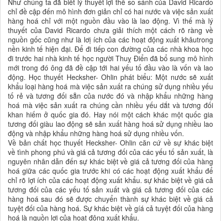
Như chúng ta đã biết lý thuyết lợi thế so sánh của David Ricardo
chỉ đề cập đến mô hình đơn giản chỉ có hai nước và việc sản xuất
hàng hoá chỉ với một nguồn đầu vào là lao động. Vì thế mà lý
thuyết của David Ricardo chưa giải thích một cách rõ ràng về
nguồn gốc cũng như là lơị ích của các hoạt động xuất khâutrong
nền kinh tế hiện đại. Để đi tiếp con đường của các nhà khoa học
đi trước hai nhà kinh tế học người Thuỵ Điển đã bổ sung mô hình
mới trong đó ông đã đề cập tới hai yếu tố đầu vào là vốn và lao
động. Học thuyết Hecksher- Ohlin phát biểu: Một nước sẽ xuất
khẩu loại hàng hoá mà việc sản xuất ra chúng sử dụng nhiều yếu
tố rẻ và tương đối sẵn của nước đó và nhập khẩu những hàng
hoá mà việc sản xuất ra chúng cần nhiều yếu dắt và tương đối
khan hiếm ở quốc gia đó. Hay nói một cách khác một quốc gia
tương đối giàu lao động sẽ sản xuất hàng hoá sử dụng nhiều lao
động và nhập khẩu những hàng hoá sử dụng nhiều vốn.
Về bản chất học thuyết Hecksher- Ohlin căn cứ về sự khác biệt
về tình phong phú và giá cả tương đối của các yếu tố sản xuất, là
nguyên nhân dẫn đến sự khác biệt về giá cả tương đối của hàng
hoá giữa các quốc gia trước khi có các hoạt động xuất khẩu để
chỉ rõ lợi ích của các hoạt động xuất khẩu. sự khác biệt về giá cả
tương đối của các yếu tố sản xuất và giá cả tương đối của các
hàng hoá sau đó sẽ được chuyển thành sự khác biệt về giá cả
tuyệt đối của hàng hoá. Sự khác biệt về gíá cả tuyệt đối của hàng
hoá là nguồn lợi của hoạt động xuất khẩu.