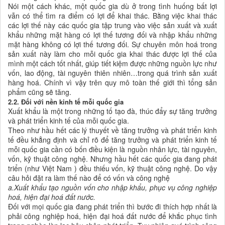
Nói một cách khác, một quốc gia dù ở trong tình huống bất lợi
vẫn có thể tìm ra điểm có lợi để khai thác. Bằng việc khai thác
các lợi thế này các quốc gia tập trung vào việc sản xuất và xuất
khẩu những mặt hàng có lợi thế tương đối và nhập khẩu những
mặt hàng không có lợi thế tương đối. Sự chuyên môn hoá trong
sản xuất này làm cho mỗi quốc gia khai thác được lợi thế của
mình một cách tốt nhất, giúp tiết kiệm được những nguồn lực như
vốn, lao động, tài nguyên thiên nhiên…trong quá trình sản xuất
hàng hoá. Chính vì vậy trên quy mô toàn thế giới thì tổng sản
phẩm cũng sẽ tăng.
2.2. Đối với nền kinh tế mỗi quốc gia
Xuất khẩu là một trong những tố tạo đà, thúc đẩy sự tăng trưởng
và phát triển kinh tế của mỗi quốc gia.
Theo như hầu hết các lý thuyết về tăng trưởng và phát triển kinh
tế đều khẳng định và chỉ rõ để tăng trưởng và phát triển kinh tế
mỗi quốc gia cần có bốn điều kiện là nguồn nhân lực, tài nguyên,
vốn, kỹ thuật công nghệ. Nhưng hầu hết các quốc gia đang phát
triển (như Việt Nam ) đều thiếu vốn, kỹ thuật công nghệ. Do vậy
câu hỏi đặt ra làm thế nào để có vốn và công nghệ
a.Xuất khẩu tạo nguồn vốn cho nhập khẩu, phục vụ công nghiệp
hoá, hiện đại hoá đất nước.
Đối với mọi quốc gia đang phát triển thì bước đi thích hợp nhất là
phải công nghiệp hoá, hiện đại hoá đất nước để khắc phục tình