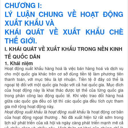
CHƯƠNG I:
LÝ LUẬN CHUNG VỀ HOẠT ĐỘNG
XUẤT KHẨU VÀ
KHÁI QUÁT VỀ XUẤT KHẨU CHÈ
THẾ GIỚI.
I. KHÁI QUÁT VỀ XUẤT KHẨU TRONG NỀN KINH
TẾ QUỐC DÂN
1. Khái niệm
Hoạt động xuất khẩu hàng hoá là việc bán hàng hoá và dịch vụ
cho một quốc gia khác trên cơ sở dùng tiền tệ làm phương tiên
thanh toán, với mục tiêu là lợi nhuận. Tiền tệ ở đây có thể là
ngoại tệ đối với một quốc gia hoặc với cả hai quốc gia. Mục đích
của hoạt động này là khai thác được lợi thế của từng quốc gia
trong phân công lao động quốc tế. Khi việc trao đổi hàng hoá
giữa các quốc gia đều có lợi thì các quốc gia đều tích cực tham
gia mở rộng hoạt động này.
Hoạt động xuất khẩu là hoạt động xuất khẩu
là hoạt động cơ bản
của hoạt động ngoại thương . Nó đã xuất hiện từ rất sớm trong
lịch sử phát triển của xã hội và ngày càng phát triển mạnh mẽ cả