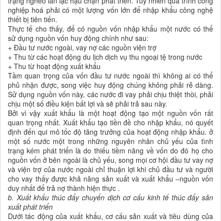
trạng nghèo làn lạc hậu chận phát triển. Tuy nhiên quá trình công
nghiệp hoá phải có một lượng vốn lớn để nhập khẩu công nghệ
thiết bị tiên tiến.
Thực tế cho thấy, để có nguồn vốn nhập khẩu một nước có thể
sử dụng nguồn vốn huy động chính như sau:
+ Đầu tư nước ngoài, vay nợ các nguồn viện trợ
+ Thu từ các hoạt động du lịch dịch vụ thu ngoại tệ trong nước
+ Thu từ hoạt động xuất khẩu
Tầm quan trọng của vốn đầu tư nước ngoài thì không ai có thể
phủ nhận được, song việc huy động chúng không phải rễ dàng.
Sử dụng nguồn vốn này, các nước đi vay phải chịu thiệt thòi, phải
chịu một số điều kiện bất lợi và sẽ phải trả sau này.
Bởi vì vậy xuất khẩu là một hoạt động tạo một nguồn vốn rất
quan trọng nhất. Xuất khẩu tạo tiền đề cho nhập khẩu, nó quyết
định đến qui mô tốc độ tăng trưởng của hoạt động nhập khẩu. ở
một số nước một trong những nguyên nhân chủ yếu của tình
trạng kém phát triển là do thiếu tiềm năng về vốn do đó họ cho
nguồn vốn ở bên ngoài là chủ yếu, song mọi cơ hội đầu tư vay nợ
và viện trợ của nước ngoài chỉ thuận lợi khi chủ đầu tư và người
cho vay thấy được khả năng sản xuất và xuất khẩu –nguồn vốn
duy nhất để trả nợ thành hiện thực .
b. Xuất khẩu thúc đẩy chuyển dịch cơ cấu kinh tế thúc đẩy sản
xuất phát triển
Dưới tác động của xuất khẩu, cơ cấu sản xuất và tiêu dùng của