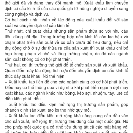
thế giới đã và đang thay đổi mạnh mẽ. Xuất khẩu làm chuyển
dịch cơ cấu kinh tế của các quốc gia từ nông nghiệp chuyển sang
công nghiệp và dịch vụ.
Có hai cách nhìn nhận về tác động của xuất khẩu đối với sản
xuất và chuyển dịch cơ cấu kinh tế.
Thứ nhất, chỉ xuất khẩu những sản phẩm thừa so với nhu cầu
tiêu dùng nội địa. Trong trường hợp nền kinh tế còn lạc hậu và
chậm phát triển sản xuất về cơ bản chưa đủ tiêu dùng, nếu chỉ
thụ động chờ ở sự dư thừa ra của sản xuất thì xuất khẩu chỉ bó
hẹp trong phạm vi nhỏ và tăng trưởng chậm, do đó các ngành
sản xuất không có cơ hội phát triển.
Thứ hai, coi thị trường thế giới để tổ chức sản xuất và xuất khẩu.
Quan điểm này tác động tích cực đến chuyển dịch cơ cấu kinh tế
thúc đẩy xuất khẩu. Nó thể hiện:
+ Xuất khẩu tạo tiền đề cho các ngành cùng có cơ hội phát triển.
Điều này có thể thông qua ví dụ như khi phát triển ngành dệt may
xuất khẩu, các ngành khác như bông, kéo sợi, nhuộm, tẩy…sẽ có
điều kiện phát triển.
+ xuất khẩu tạo điều kiện mở rộng thị trường sản phẩm, góp
phầnổn định sản xuất, tạo lợi thế nhờ quy mô.
+ Xuất khẩu tạo điều kiện mở rộng khả năng cung cấp đầu vào
cho sản xuất, mở rộng thị trường tiêu dùng của một quốc gia. Nó
cho phép một quốc gia có rthể tiêu dùng tất cả các mặt hàng với
số lương lớn hơn nhiều lần giới hạn khả năng sản xuất của quốc