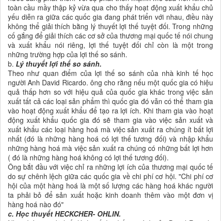
toàn cầu mầy thập kỷ vừa qua cho thấy hoạt động xuất khẩu chủ
yếu diễn ra giữa các quốc gia đang phát triển với nhau, điều này
không thể giải thích bằng lý thuyết lợi thế tuyệt đối. Trong những
cố gắng để giải thích các cơ sở của thương mại quốc tế nói chung
và xuất khẩu nói riêng, lợi thế tuyệt đối chỉ còn là một trong
những trường hợp của lợi thế so sánh.
b.
Lý thuyết lợi thế so sánh.
Theo như quan điểm của lợi thế so sánh của nhà kinh tế học
người Anh David Ricardo. ông cho rằng nếu một quốc gia có hiệu
quả thấp hơn so với hiệu quả của quốc gia khác trong việc sản
xuất tất cả các loại sản phẩm thì quốc gia đó vẫn có thể tham gia
vào hoạt động xuất khẩu để tạo ra lợi ích. Khi tham gia vào hoạt
động xuất khẩu quốc gia đó sẽ tham gia vào việc sản xuất và
xuất khẩu các loại hàng hoá mà việc sản xuất ra chúng ít bất lợi
nhất (đó là những hàng hoá có lợi thế tương đối) và nhập khẩu
những hàng hoá mà việc sản xuất ra chúng có những bất lợi hơn
( đó là những hàng hoá không có lợi thế tương đối).
Ông bắt đầu với việc chỉ ra những lợi ích của thương mại quốc tế
do sự chênh lệch giữa các quốc gia về chi phí cơ hội. "Chi phí cơ
hội của một hàng hoá là một số lượng các hàng hoá khác người
ta phải bỏ để sản xuất hoặc kinh doanh thêm vào một đơn vị
hàng hoá nào đó"
c.
Học thuyết HECKCHER- OHLIN.