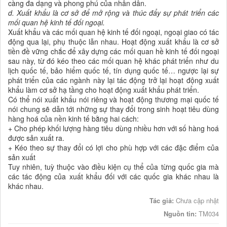
càng đa dạng và phong phú của nhân dân.
d. Xuất khẩu là cơ sở để mở rộng và thúc đẩy sự phát triển các
mối quan hệ kinh tế đối ngoại.
Xuất khẩu và các mối quan hệ kinh tế đối ngoại, ngoại giao có tác
động qua lại, phụ thuộc lẫn nhau. Hoạt động xuất khẩu là cơ sở
tiền đề vững chắc để xây dựng các mối quan hề kinh tế đối ngoại
sau này, từ đó kéo theo các mối quan hệ khác phát triển như du
lịch quốc tế, bảo hiểm quốc tế, tín dụng quốc tế… ngược lại sự
phát triển của các ngành này lại tác động trở lại hoạt động xuất
khẩu làm cơ sở hạ tầng cho hoạt động xuất khẩu phát triển.
Có thể nói xuất khẩu nói riêng và hoạt động thương mại quốc tế
nói chung sẽ dẫn tới những sự thay đổi trong sinh hoạt tiêu dùng
hàng hoá của nền kinh tế bằng hai cách:
+ Cho phép khối lượng hàng tiêu dùng nhiều hơn với số hàng hoá
được sản xuất ra.
+ Kéo theo sự thay đổi có lợi cho phù hợp với các đặc điểm của
sản xuất
Tuy nhiên, tuỳ thuộc vào điều kiện cụ thể của từng quốc gia mà
các tác động của xuất khẩu đối với các quốc gia khác nhau là
khác nhau.
Tác giả:
Chưa cập nhật
Nguồn tin:
TM034