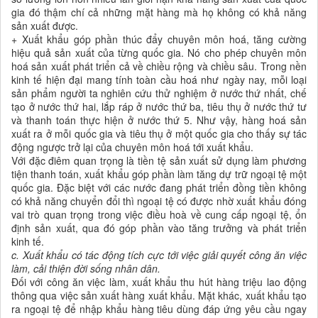
gia đó thậm chí cả những mặt hàng mà họ không có khả năng
sản xuất được.
+ Xuất khẩu góp phần thúc đẩy chuyên môn hoá, tăng cường
hiệu quả sản xuất của từng quốc gia. Nó cho phép chuyên môn
hoá sản xuất phát triển cả về chiều rộng và chiều sâu. Trong nền
kinh tế hiện đại mang tính toàn cầu hoá như ngày nay, mỗi loại
sản phẩm người ta nghiên cứu thử nghiệm ở nước thứ nhất, chế
tạo ở nước thứ hai, lắp ráp ở nước thứ ba, tiêu thụ ở nước thứ tư
và thanh toán thực hiện ở nước thứ 5. Như vậy, hàng hoá sản
xuất ra ở mỗi quốc gia và tiêu thụ ở một quốc gia cho thấy sự tác
động ngược trở lại của chuyên môn hoá tới xuất khẩu.
Với đặc điêm quan trọng là tiền tệ sản xuất sử dụng làm phương
tiện thanh toán, xuất khẩu góp phần làm tăng dự trữ ngoại tệ một
quốc gia. Đặc biệt với các nước đang phát triển đồng tiền không
có khả năng chuyển đổi thì ngoại tệ có được nhờ xuất khẩu đóng
vai trò quan trọng trong việc điều hoà về cung cấp ngoại tệ, ổn
định sản xuất, qua đó góp phần vào tăng trưởng và phát triển
kinh tế.
c. Xuất khẩu có tác động tích cực tới việc giải quyết công ăn việc
làm, cải thiện đời sống nhân dân.
Đối với công ăn việc làm, xuất khẩu thu hút hàng triệu lao động
thông qua việc sản xuất hàng xuất khẩu. Mặt khác, xuất khẩu tạo
ra ngoại tệ để nhập khẩu hàng tiêu dùng đáp ứng yêu cầu ngay