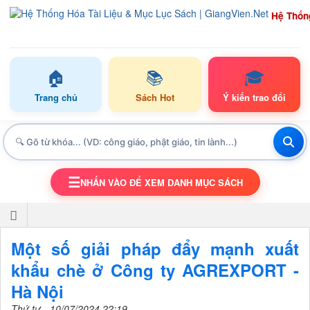
Hệ Thốn
🏠
📚
🎓
Trang chủ
Sách Hot
Ý kiến trao đổi
☰
NHẤN VÀO ĐỂ XEM DANH MỤC SÁCH
TOGGLE NAVIGATION
Một số giải pháp đẩy mạnh xuất
khẩu chè ở Công ty AGREXPORT -
Hà Nội
Thứ tư - 10/07/2024 22:19