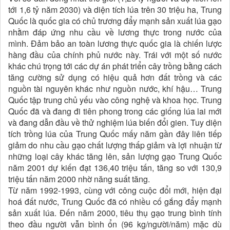
tới 1,6 tỷ năm 2030) và diện tích lúa trên 30 triệu ha, Trung
Quốc là quốc gia có chủ trương đẩy mạnh sản xuất lúa gạo
nhằm đáp ứng nhu cầu về lương thực trong nước của
mình. Đảm bảo an toàn lương thực quốc gia là chiến lược
hàng đầu của chính phủ nước này. Trái với một số nước
khác chú trọng tới các dự án phát triển cây trồng bằng cách
tăng cường sử dụng có hiệu quả hơn đất trồng và các
nguồn tài nguyên khác như nguồn nước, khí hậu… Trung
Quốc tập trung chủ yếu vào công nghệ và khoa học. Trung
Quốc đã và đang đi tiên phong trong các giống lúa lai mới
và đang dẫn đầu về thử nghiệm lúa biến đổi gien. Tuy diện
tích trồng lúa của Trung Quốc mấy năm gần đây liên tiếp
giảm do nhu cầu gạo chất lượng thấp giảm và lợi nhuận từ
những loại cây khác tăng lên, sản lượng gạo Trung Quốc
năm 2001 dự kiến đạt 136,40 triệu tấn, tăng so với 130,9
triệu tấn năm 2000 nhờ năng suất tăng.
Từ năm 1992-1993, cùng với công cuộc đổi mới, hiện đại
hoá đất nước, Trung Quốc đã có nhiều cố gắng đẩy mạnh
sản xuất lúa. Đến năm 2000, tiêu thụ gạo trung bình tính
theo đầu người vẫn bình ổn (96 kg/người/năm) mặc dù