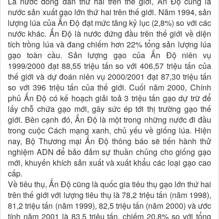
Là nước đông dân thứ hai trên thế giới, Ấn Độ cũng là
nước sản xuất gạo lớn thứ hai trên thế giới. Năm 1994, sản
lượng lúa của Ấn Độ đạt mức tăng kỷ lục (2,8%) so với các
nước khác. Ấn Độ là nước đứng đầu trên thế giới về diện
tích trồng lúa và đang chiếm hơn 22% tổng sản lượng lúa
gạo toàn cầu. Sản lượng gạo của Ấn Độ niên vụ
1999/2000 đạt 88,55 triệu tấn so với 406,57 triệu tấn của
thế giới và dự đoán niên vụ 2000/2001 đạt 87,30 triệu tấn
so với 396 triệu tấn của thế giới. Cuối năm 2000, Chính
phủ Ấn Độ có kế hoạch giải toả 3 triệu tấn gạo dự trữ để
lấy chỗ chứa gạo mới, gây sức ép tới thị trường gạo thế
giới. Bên cạnh đó, Ấn Độ là một trong những nước đi đầu
trong cuộc Cách mạng xanh, chủ yếu về giống lúa. Hiện
nay, Bộ Thương mại Ấn Độ thông báo sẽ tiến hành thử
nghiệm ADN để bảo đảm sự thuần chủng cho giống gạo
mới, khuyến khích sản xuất và xuất khẩu các loại gạo cao
cấp.
Về tiêu thụ, Ấn Độ cũng là quốc gia tiêu thụ gạo lớn thứ hai
trên thế giới với lượng tiêu thụ là 78,2 triệu tấn (năm 1998),
81,2 triệu tấn (năm 1999), 82,5 triệu tấn (năm 2000) và ước
tính năm 2001 là 83,5 triệu tấn, chiếm 20,8% so với tổng