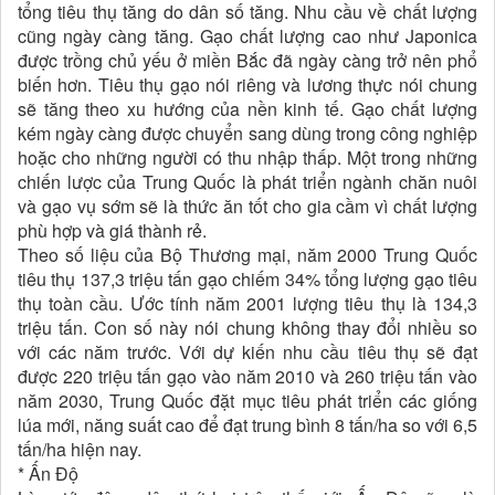
tổng tiêu thụ tăng do dân số tăng. Nhu cầu về chất lượng
cũng ngày càng tăng. Gạo chất lượng cao như Japonica
được trồng chủ yếu ở miền Bắc đã ngày càng trở nên phổ
biến hơn. Tiêu thụ gạo nói riêng và lương thực nói chung
sẽ tăng theo xu hướng của nền kinh tế. Gạo chất lượng
kém ngày càng được chuyển sang dùng trong công nghiệp
hoặc cho những người có thu nhập thấp. Một trong những
chiến lược của Trung Quốc là phát triển ngành chăn nuôi
và gạo vụ sớm sẽ là thức ăn tốt cho gia cầm vì chất lượng
phù hợp và giá thành rẻ.
Theo số liệu của Bộ Thương mại, năm 2000 Trung Quốc
tiêu thụ 137,3 triệu tấn gạo chiếm 34% tổng lượng gạo tiêu
thụ toàn cầu. Ước tính năm 2001 lượng tiêu thụ là 134,3
triệu tấn. Con số này nói chung không thay đổi nhiều so
với các năm trước. Với dự kiến nhu cầu tiêu thụ sẽ đạt
được 220 triệu tấn gạo vào năm 2010 và 260 triệu tấn vào
năm 2030, Trung Quốc đặt mục tiêu phát triển các giống
lúa mới, năng suất cao để đạt trung bình 8 tấn/ha so với 6,5
tấn/ha hiện nay.
* Ấn Độ