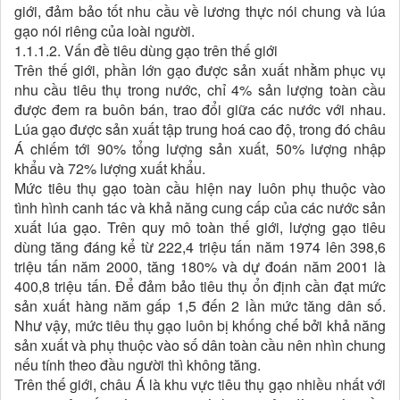
giới, đảm bảo tốt nhu cầu về lương thực nói chung và lúa
gạo nói riêng của loài người.
1.1.1.2. Vấn đề tiêu dùng gạo trên thế giới
Trên thế giới, phần lớn gạo được sản xuất nhằm phục vụ
nhu cầu tiêu thụ trong nước, chỉ 4% sản lượng toàn cầu
được đem ra buôn bán, trao đổi giữa các nước với nhau.
Lúa gạo được sản xuất tập trung hoá cao độ, trong đó châu
Á chiếm tới 90% tổng lượng sản xuất, 50% lượng nhập
khẩu và 72% lượng xuất khẩu.
Mức tiêu thụ gạo toàn cầu hiện nay luôn phụ thuộc vào
tình hình canh tác và khả năng cung cấp của các nước sản
xuất lúa gạo. Trên quy mô toàn thế giới, lượng gạo tiêu
dùng tăng đáng kể từ 222,4 triệu tấn năm 1974 lên 398,6
triệu tấn năm 2000, tăng 180% và dự đoán năm 2001 là
400,8 triệu tấn. Để đảm bảo tiêu thụ ổn định cần đạt mức
sản xuất hàng năm gấp 1,5 đến 2 lần mức tăng dân số.
Như vậy, mức tiêu thụ gạo luôn bị khống chế bởi khả năng
sản xuất và phụ thuộc vào số dân toàn cầu nên nhìn chung
nếu tính theo đầu người thì không tăng.
Trên thế giới, châu Á là khu vực tiêu thụ gạo nhiều nhất với