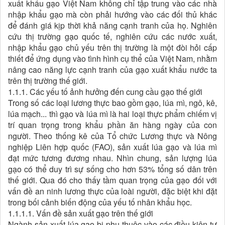
xuất khẩu gạo Việt Nam không chỉ tập trung vào các nhà
nhập khẩu gạo mà còn phải hướng vào các đối thủ khác
để đánh giá kịp thời khả năng cạnh tranh của họ. Nghiên
cứu thị trường gạo quốc tế, nghiên cứu các nước xuất,
nhập khẩu gạo chủ yếu trên thị trường là một đòi hỏi cấp
thiết để ứng dụng vào tình hình cụ thể của Việt Nam, nhằm
nâng cao năng lực cạnh tranh của gạo xuất khẩu nước ta
trên thị trường thế giới.
1.1.1. Các yếu tố ảnh hưởng đến cung cầu gạo thế giới
Trong số các loại lương thực bao gồm gạo, lúa mì, ngô, kê,
lúa mạch... thì gạo và lúa mì là hai loại thực phẩm chiếm vị
trí quan trọng trong khẩu phần ăn hàng ngày của con
người. Theo thống kê của Tổ chức Lương thực và Nông
nghiệp Liên hợp quốc (FAO), sản xuất lúa gạo và lúa mì
đạt mức tương đương nhau. Nhìn chung, sản lượng lúa
gạo có thể duy trì sự sống cho hơn 53% tổng số dân trên
thế giới. Qua đó cho thấy tầm quan trọng của gạo đối với
vấn đề an ninh lương thực của loài người, đặc biệt khi đặt
trong bối cảnh biến động của yếu tố nhân khẩu học.
1.1.1.1. Vấn đề sản xuất gạo trên thế giới
Ngành sản xuất lúa gạo bị phụ thuộc vào các điều kiện tự