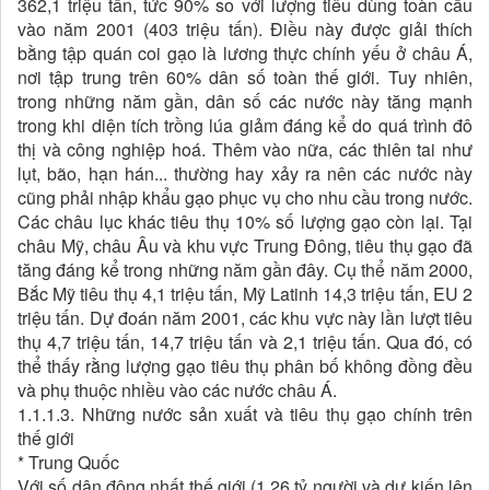
362,1 triệu tấn, tức 90% so với lượng tiêu dùng toàn cầu
vào năm 2001 (403 triệu tấn). Điều này được giải thích
bằng tập quán coi gạo là lương thực chính yếu ở châu Á,
nơi tập trung trên 60% dân số toàn thế giới. Tuy nhiên,
trong những năm gần, dân số các nước này tăng mạnh
trong khi diện tích trồng lúa giảm đáng kể do quá trình đô
thị và công nghiệp hoá. Thêm vào nữa, các thiên tai như
lụt, bão, hạn hán... thường hay xảy ra nên các nước này
cũng phải nhập khẩu gạo phục vụ cho nhu cầu trong nước.
Các châu lục khác tiêu thụ 10% số lượng gạo còn lại. Tại
châu Mỹ, châu Âu và khu vực Trung Đông, tiêu thụ gạo đã
tăng đáng kể trong những năm gần đây. Cụ thể năm 2000,
Bắc Mỹ tiêu thụ 4,1 triệu tấn, Mỹ Latinh 14,3 triệu tấn, EU 2
triệu tấn. Dự đoán năm 2001, các khu vực này lần lượt tiêu
thụ 4,7 triệu tấn, 14,7 triệu tấn và 2,1 triệu tấn. Qua đó, có
thể thấy rằng lượng gạo tiêu thụ phân bố không đồng đều
và phụ thuộc nhiều vào các nước châu Á.
1.1.1.3. Những nước sản xuất và tiêu thụ gạo chính trên
thế giới
* Trung Quốc
Với số dân đông nhất thế giới (1,26 tỷ người và dự kiến lên