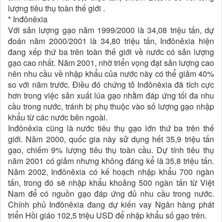
lượng tiêu thụ toàn thế giới .
* Inđônêxia
Với sản lượng gạo năm 1999/2000 là 34,08 triệu tấn, dự
đoán năm 2000/2001 là 34,80 triệu tấn, Inđônêxia hiện
đang xếp thứ ba trên toàn thế giới về nước có sản lượng
gạo cao nhất. Năm 2001, nhờ triển vọng đạt sản lượng cao
nên nhu cầu về nhập khẩu của nước này có thể giảm 40%
so với năm trước. Điều đó chứng tỏ Inđônêxia đã tích cực
hơn trong việc sản xuất lúa gạo nhằm đáp ứng tối đa nhu
cầu trong nước, tránh bị phụ thuộc vào số lượng gạo nhập
khẩu từ các nước bên ngoài.
Inđônêxia cũng là nước tiêu thụ gạo lớn thứ ba trên thế
giới. Năm 2000, quốc gia này sử dụng hết 35,9 triệu tấn
gạo, chiếm 9% lượng tiêu thụ toàn cầu. Dự tính tiêu thụ
năm 2001 có giảm nhưng không đáng kể là 35,8 triệu tấn.
Năm 2002, Inđônêxia có kế hoạch nhập khẩu 700 ngàn
tấn, trong đó sẽ nhập khẩu khoảng 500 ngàn tấn từ Việt
Nam để có nguồn gạo đáp ứng đủ nhu cầu trong nước.
Chính phủ Inđônêxia đang dự kiến vay Ngân hàng phát
triển Hồi giáo 102,5 triệu USD để nhập khẩu số gạo trên.