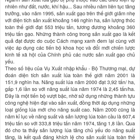
nhiên như đất, nước, khí hậu... Sau nhiều năm liên tục tăng
trưởng, vào năm 1995, sản xuất gạo trên thế giới giảm nhẹ
với diện tích sản xuất khoảng 146 nghìn ha, sản lượng thóc
toàn thế giới đạt 553 triệu tấn, tương đương khoảng 360
triệu tấn gạo. Những thành công trong sản xuất gạo là kết
quả đạt được do cuộc Cách mạng xanh đem lại cùng với
việc áp dụng các tiến bộ khoa học và đổi mới chiến lược
kinh tế xã hội của Chính phủ các nước sản xuất gạo chủ
yếu.
Theo số liệu của Vụ Xuất nhập khẩu - Bộ Thương mại, dự
đoán diện tích sản xuất lúa toàn thế giới năm 2001 là
151,9 nghìn ha. Năng suất lúa năm 2000 đạt 3,92 tấn/ ha,
gấp 1,6 lần so với năng suất lúa năm 1974 là 2,45 tấn/ha.
Đây là một tiến bộ vượt bậc, nhờ sử dụng những thành tựu
công nghệ hiện đại vào sản xuất, đồng thời áp dụng những
loại giống lúa mới cho năng suất cao. Năm 2000 cũng là
năm kỉ lục về năng suất và sản lượng lúa toàn cầu là 607,4
triệu tấn so với 333,8 triệu tấn năm 1974, tăng 1,8 lần. Qua
đó cho ta thấy sản lượng lúa tăng chủ yếu do năng suất
tăng, là kết quả đáng khích lệ cho sản xuất lúa toàn thế