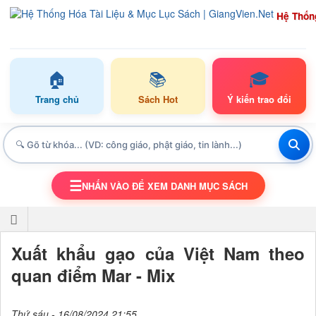
Hệ Thốn
🏠
📚
🎓
Trang chủ
Sách Hot
Ý kiến trao đổi
☰
NHẤN VÀO ĐỂ XEM DANH MỤC SÁCH
TOGGLE NAVIGATION
Xuất khẩu gạo của Việt Nam theo
quan điểm Mar - Mix
Thứ sáu - 16/08/2024 21:55