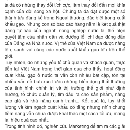
ta đã có những thay đổi tích cực, làm thay đổi đến mọi khía
cạnh của đời sống xã hội. Chúng ta đã đạt được một số
thành tựu đáng kể trong Ngoại thương, đặc biệt trong xuất
khẩu gạo. Những con số báo cáo hàng năm là kết quả thật
đáng tự hào của ngành nông nghiệp nước ta, thể hiện
quyết tâm của nhân dân và đường lối chỉ đạo đúng đắn
của Đảng và Nhà nước. Vị thế của Việt Nam đã được nâng
lên, sánh vai cùng các nước xuất khẩu gạo lớn trên thế
giới.
Tuy nhiên, do những yếu tố chủ quan và khách quan, thực
tiễn tại Việt Nam trong thời gian qua cho thấy, hoạt động
xuất khẩu gạo ở nước ta vẫn còn nhiều bất cập, tồn tại
nhiều vấn đề bức xúc trước những biến động thất thường
của tình hình chính trị và thị trường thế giới như định
hướng, tổ chức quản lý, tìm đầu ra cho sản phẩm, nâng
cao giá và khả năng cạnh tranh... Kết quả là, tuy khối
lượng và kim ngạch xuất khẩu có tăng nhưng nhìn chung
tiềm năng vẫn chưa được khai thác một cách tối ưu, mang
lại hiệu quả cao nhất.
Trong tình hình đó, nghiên cứu Marketing để tìm ra các giải