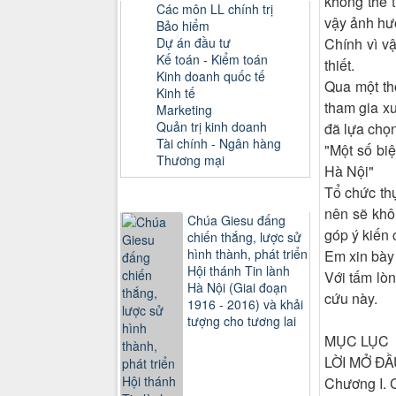
không thể 
Các môn LL chính trị
vậy ảnh hưở
Bảo hiểm
Chính vì vậ
Dự án đầu tư
Kế toán - Kiểm toán
thiết.
Kinh doanh quốc tế
Qua một thờ
Kinh tế
tham gia x
Marketing
Quản trị kinh doanh
đã lựa chọn
Tài chính - Ngân hàng
"Một số bi
Thương mại
Hà Nội"
Tổ chức th
Sách xem nhiều
nên sẽ khô
Chúa Giesu đấng
góp ý kiến 
chiến thắng, lược sử
hình thành, phát triển
Em xin bày 
Hội thánh Tin lành
Với tấm lò
Hà Nội (Giai đoạn
cứu này.
1916 - 2016) và khải
tượng cho tương lai
MỤC LỤC
LỜI MỞ Đ
Chương I. C