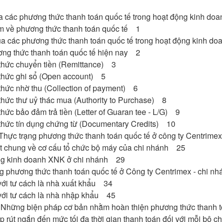
của các phương thức thanh toán quốc tế trong hoạt động kinh 
ệm về phương thức thanh toán quốc tế 1
của các phương thức thanh toán quốc tế trong hoạt động kinh 
ương thức thanh toán quốc tế hiện nay 2
thức chuyển tiền (Remittance) 3
thức ghi sổ (Open account) 5
thức nhờ thu (Collection of payment) 6
thức thư uỷ thác mua (Authority to Purchase) 8
hức bảo đảm trả tiền (Letter of Guaran tee - L/G) 9
thức tín dụng chứng từ (Documentary Credits) 10
 Thực trạng phương thức thanh toán quốc tế ở công ty Centrime
át chung về cơ cấu tổ chức bộ máy của chi nhánh 25
ng kinh doanh XNK ở chi nhánh 29
ạng phương thức thanh toán quốc tế ở Công ty Centrimex - chi 
với tư cách là nhà xuất khẩu 34
 với tư cách là nhà nhập khẩu 45
. Những biện pháp cơ bản nhằm hoàn thiện phương thức thanh t
p rút ngắn đến mức tối đa thời gian thanh toán đối với mỗi bộ