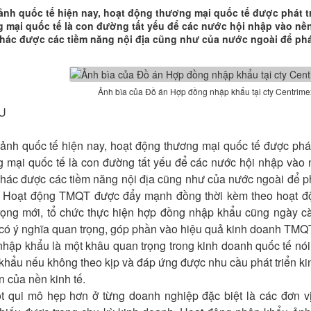
ảnh quốc tế hiện nay, hoạt động thương mại quốc tế được phát tr
 mại quốc tế là con đường tất yếu để các nước hội nhập vào nền k
thác được các tiềm năng nội địa cũng như của nước ngoài để phát t
Ảnh bìa của Đồ án Hợp đồng nhập khẩu tại cty Centrim
U
ảnh quốc tế hiện nay, hoạt động thương mại quốc tế được phát 
 mại quốc tế là con đường tất yếu để các nước hội nhập vào nề
thác được các tiềm năng nội địa cũng như của nước ngoài để phát
 Hoạt động TMQT được đẩy mạnh đồng thời kèm theo hoạt độ
rọng mới, tổ chức thực hiện hợp đồng nhập khẩu cũng ngày cà
có ý nghĩa quan trọng, góp phần vào hiệu quả kinh doanh TMQ
hập khẩu là một khâu quan trọng trong kinh doanh quốc tế nói
hẩu nếu không theo kịp và đáp ứng được nhu cầu phát triển kin
ển của nền kinh tế.
ột qui mô hẹp hơn ở từng doanh nghiệp đặc biệt là các đơn 