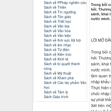
Sách về PPháp nghiên cứu
Trong bối c
Sách về Thiền
hết. Thương
Sách về Tín ngưỡng
sánh, khai 
Sách về Tôn giáo
nước mình.
Sách về Triết học
Sách về Văn bia
Sách về Văn hóa
Sách về Văn kiện
LỜI MỞ ĐẦ
Sách về lĩnh vực Xã hội
Sách về âm nhạc
Sách về Từ điển
Trong bối c
Sách về Kiến trúc
hết. Thương
Sách về Kinh tế
sánh, khai 
Sách về bí quyết thành
công
nước mình.
Sách về Mỹ thuật
tầm quan t
Sách về Khám phá
nhập khẩu 
Sách về Các tác phẩm Văn
Thực hiện n
học
Sách về Tâm lý
chức nhập k
Sách Giáo trình
sự phát tri
Xét trên m
Danh mục Tiểu luận, Đồ án