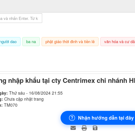
mục lục sách
người dao
ba na
phật giáo thời đinh và tiền lê
văn hóa và cư dâ
8/08/2026, 00:23
g nhập khẩu tại cty Centrimex chi nhánh 
gày:
Thứ sáu - 16/08/2024 21:55
g:
Chưa cập nhật trang
h:
TM070
Nhận hướng dẫn tại đây