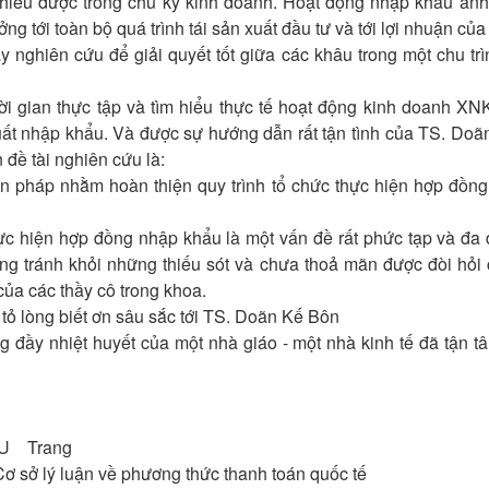
thiếu được trong chu kỳ kinh doanh. Hoạt động nhập khẩu ảnh 
ng tới toàn bộ quá trình tái sản xuất đầu tư và tới lợi nhuận của
y nghiên cứu để giải quyết tốt giữa các khâu trong một chu tr
i gian thực tập và tìm hiểu thực tế hoạt động kinh doanh XNK
uất nhập khẩu. Và được sự hướng dẫn rất tận tình của TS. Doã
 đề tài nghiên cứu là:
ện pháp nhằm hoàn thiện quy trình tổ chức thực hiện hợp đồn
ực hiện hợp đồng nhập khẩu là một vấn đề rất phức tạp và đa 
ng tránh khỏi những thiếu sót và chưa thoả mãn được đòi hỏi
của các thầy cô trong khoa.
tỏ lòng biết ơn sâu sắc tới TS. Doãn Kế Bôn
ng đầy nhiệt huyết của một nhà giáo - một nhà kinh tế đã tận
ẦU Trang
ơ sở lý luận về phương thức thanh toán quốc tế