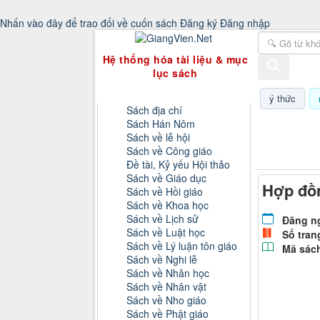
Nhấn vào đây để trao đổi về cuốn sách
Đăng ký
Đăng nhập
GiangVien.Net - Hệ thống hóa tài liệu & 
Hệ thống hóa tài liệu & mục
lục sách
Danh mục sách
ý thức
Sách địa chí
Sách Hán Nôm
Thứ bảy, 0
Sách về lễ hội
Sách về Công giáo
Đề tài, Kỷ yếu Hội thảo
Sách về Giáo dục
Hợp đồn
Sách về Hồi giáo
Sách về Khoa học
Sách về Lịch sử
Đăng n
Sách về Luật học
Số tran
Sách về Lý luận tôn giáo
Mã sác
Sách về Nghi lễ
Sách về Nhân học
Sách về Nhân vật
Sách về Nho giáo
Sách về Phật giáo