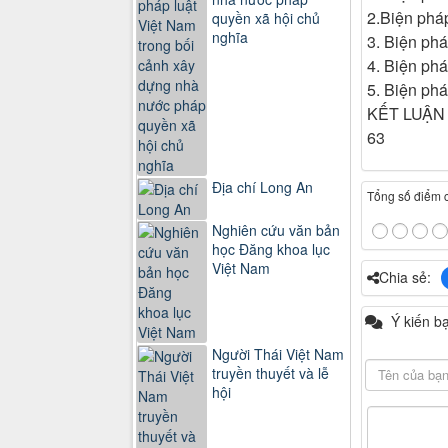
2.Biện pháp
quyền xã hội chủ
nghĩa
3. Biện phá
4. Biện ph
5. Biện phá
KẾT LUẬN
63
Địa chí Long An
Tổng số điểm củ
Nghiên cứu văn bản
học Đăng khoa lục
Việt Nam
Chia sẻ:
Ý kiến b
Người Thái Việt Nam
truyền thuyết và lễ
hội