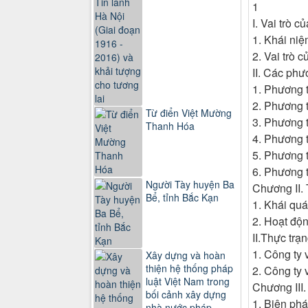
1
I. Vai trò 
1. Khái ni
2. Vai trò 
II. Các ph
1. Phương 
2. Phương 
Từ điển Việt Mường
3. Phương 
Thanh Hóa
4. Phương 
5. Phương t
6. Phương 
Người Tày huyện Ba
Chương II.
Bể, tỉnh Bắc Kạn
1. Khái qu
2. Hoạt độ
II.Thực tr
1. Công ty 
Xây dựng và hoàn
thiện hệ thống pháp
2. Công ty
luật Việt Nam trong
Chương III
bối cảnh xây dựng
1. Biện phá
nhà nước pháp