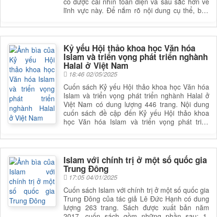
có được cái nhìn toàn diện và sâu sắc hơn về
lĩnh vực này. Để nắm rõ nội dung cụ thể, bạn
đọc có thể tham khảo phần mục lục trong mục
chi tiết bên dưới.
Kỷ yếu Hội thảo khoa học Văn hóa
Islam và triển vọng phát triển nghành
Halal ở Việt Nam
18:46 02/05/2025
Cuốn sách Kỷ yếu Hội thảo khoa học Văn hóa
Islam và triển vọng phát triển nghành Halal ở
Việt Nam có dung lượng 446 trang. Nội dung
cuốn sách đề cập đến Kỷ yếu Hội thảo khoa
học Văn hóa Islam và triển vọng phát triển
nghành Halal ở Việt Nam thông qua đó giúp
bạn đọc có thể hiểu được một cách sâu sắc về
Kỷ yếu Hội thảo khoa học Văn hóa Islam và
triển vọng phát triển nghành Halal ở Việt Nam.
Islam với chính trị ở một số quốc gia
Để hiểu rõ hơn nội dung cuốn sách, bạn có thể
Trung Đông
xem mục lục chi tiết ở phần dưới
17:05 04/01/2025
Cuốn sách Islam với chính trị ở một số quốc gia
Trung Đông của tác giả Lê Đức Hạnh có dung
lượng 263 trang. Sách được xuất bản năm
2017. cuốn sách gồm những phần sau: 1-