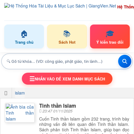
Hệ Thốn
🏠
📚
🎓
Trang chủ
Sách Hot
Ý kiến trao đổi
☰
NHẤN VÀO ĐỂ XEM DANH MỤC SÁCH
TOGGLE NAVIGATION
islam
Tinh thần Islam
23:47 01/11/2025
Cuốn Tinh thần Islam gồm 232 trang, trình bày
những vấn đề liên quan đến Tinh thần Islam.
Sách phân tích Tinh thần Islam, giúp bạn đọc