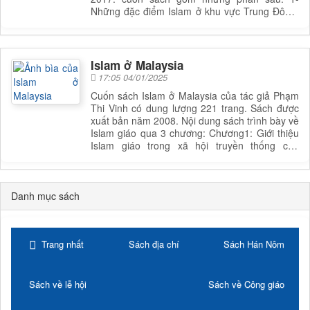
Những đặc điểm Islam ở khu vực Trung Đông;
2- Thực trạng quan hệ giữa Islam với chính trị
ở một số quốc gia Trung Đông
Islam ở Malaysia
17:05 04/01/2025
Cuốn sách Islam ở Malaysia của tác giả Phạm
Thi Vinh có dung lượng 221 trang. Sách được
xuất bản năm 2008. Nội dung sách trình bày về
Islam giáo qua 3 chương: Chương1: Giới thiệu
Islam giáo trong xã hội truyền thống của
Malaysia. Chương 2: Viết về Isalam giáo trong
đời sống văn hoá xã hội. Chương 3: Đề cập
đến Islam giáo trong nền chính trị ở Malaysia
Danh mục sách
Trang nhất
Sách địa chí
Sách Hán Nôm
Sách về lễ hội
Sách về Công giáo