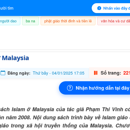
 mục lục sách
ười tìm
Nhấn vào đây đ
người dao
ba na
phật giáo thời đinh và tiền lê
văn hóa và cư dâ
6/08/2026, 17:49
 Malaysia
Số trang:
221
Đăng ngày:
Thứ bảy - 04/01/2025 17:05
Nhận hướng dẫn tại đây
ách Islam ở Malaysia của tác giả Phạm Thi Vinh c
ản năm 2008. Nội dung sách trình bày về Islam giáo
giáo trong xã hội truyền thống của Malaysia. Chươn