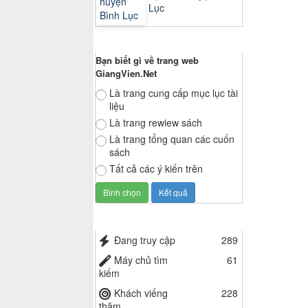
Lục
Thăm dò ý kiến
Bạn biết gì về trang web
GiangVien.Net
Là trang cung cấp mục lục tài
liệu
Là trang rewiew sách
Là trang tổng quan các cuốn
sách
Tất cả các ý kiến trên
Thống kê truy cập
Đang truy cập
289
Máy chủ tìm
61
kiếm
Khách viếng
228
thăm