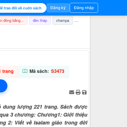
Đăng ký
Đăng nhập
ể trao đổi về cuốn sách
n đồng bằng...
đền tháp
champa
nghi lễ
thuế
ảnh hưở
Thông tin hỗ trợ
 trang
Mã sách:
S3473
ó dung lượng 221 trang. Sách được
 qua 3 chương: Chương1: Giới thiệu
g 2: Viết về Isalam giáo trong đời