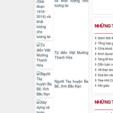
và khải tượng cho
tương lai
NHỮNG T
Islam đức 
Tổng hợp g
Chìa khoá 
Từ điển Việt Mường
Kinh Quran
Thanh Hóa
Tang lễ tro
Dẫn luận v
Về Đạo Is
Xoá tan cá
Taw-Hid Că
Người Tày huyện Ba
Hồi giáo
Bể, tỉnh Bắc Kạn
NHỮNG T