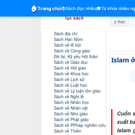
GiangVien.Net - Hệ thống hóa tài liệu &
🏠
Trang chủ
📚
Sách đọc nhiều
🎓
Từ khóa nhiều ng
Hệ thống hóa tài liệu & mục
lục sách
ý thức
Danh mục sách
Sách địa chí
Thứ năm, 0
Sách Hán Nôm
Sách về lễ hội
Sách về Công giáo
Đề tài, Kỷ yếu Hội thảo
Islam ở
Sách về Giáo dục
Sách về Hồi giáo
Sách về Khoa học
Sách về Lịch sử
Sách về Luật học
Sách về Lý luận tôn giáo
Sách về Nghi lễ
Sách về Nhân học
Sách về Nhân vật
Cuốn s
Sách về Nho giáo
Sách về Phật giáo
xuất b
Sách về PPháp nghiên cứu
Islam 
Sách về Thiền