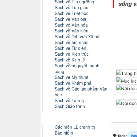
Sách về Tín ngưỡng
sống v
Sách về Tôn giáo
Sách về Triết học
Sách về Văn bia
Sách về Văn hóa
Sách về Văn kiện
Sách về lĩnh vực Xã hội
Sách về âm nhạc
Sách về Từ điển
Sách về Kiến trúc
Sách về Kinh tế
Sách về bí quyết thành
công
Sách về Mỹ thuật
Sách về Khám phá
Sách về Các tác phẩm Văn
học
Sách về Tâm lý
Sách Giáo trình
Danh mục Tiểu luận, Đồ án
Các môn LL chính trị
Bảo hiểm
Tags:
isl