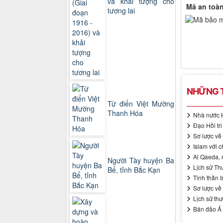
và khải tượng cho
Mã an toà
tương lai
NHỮNG T
Từ điển Việt Mường
Thanh Hóa
Nhà nước H
Đạo Hồi tri
Sơ lược về
Islam với c
Al Qaeda, 
Người Tày huyện Ba
Lịch sử Th
Bể, tỉnh Bắc Kạn
Tinh thần 
Sơ lược về
Lịch sử thư
Bán đảo Ả 