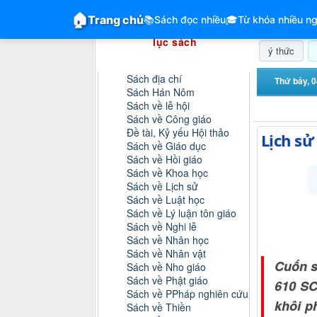
GiangVien.Net - Hệ thống hóa tài liệu &
🏠
Trang chủ
📚
Sách đọc nhiều
🎓
Từ khóa nhiều ng
Hệ thống hóa tài liệu & mục
lục sách
ý thức
Danh mục sách
Sách địa chí
Thứ bảy, 0
Sách Hán Nôm
Sách về lễ hội
Sách về Công giáo
Đề tài, Kỷ yếu Hội thảo
Lịch sử
Sách về Giáo dục
Sách về Hồi giáo
Sách về Khoa học
Sách về Lịch sử
Sách về Luật học
Sách về Lý luận tôn giáo
Sách về Nghi lễ
Sách về Nhân học
Sách về Nhân vật
Cuốn s
Sách về Nho giáo
Sách về Phật giáo
610 SC
Sách về PPháp nghiên cứu
khôi p
Sách về Thiền