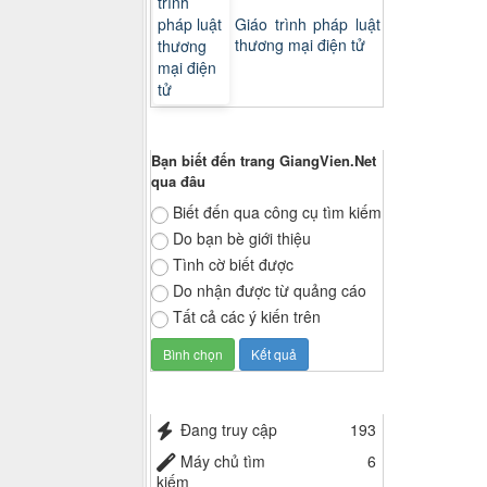
Giáo trình pháp luật
thương mại điện tử
Thăm dò ý kiến
Bạn biết đến trang GiangVien.Net
qua đâu
Biết đến qua công cụ tìm kiếm
Do bạn bè giới thiệu
Tình cờ biết được
Do nhận được từ quảng cáo
Tất cả các ý kiến trên
Thống kê truy cập
Đang truy cập
193
Máy chủ tìm
6
kiếm