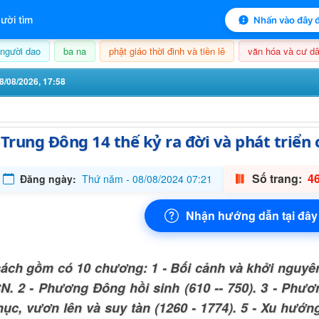
 mục lục sách
ười tìm
Nhấn vào đây đ
người dao
ba na
phật giáo thời đinh và tiền lê
văn hóa và cư dâ
8/08/2026, 17:58
 Trung Đông 14 thế kỷ ra đời và phát triển 
Số trang:
46
Đăng ngày:
Thứ năm - 08/08/2024 07:21
Nhận hướng dẫn tại đây
ách gồm có 10 chương: 1 - Bối cảnh và khởi nguyê
N. 2 - Phương Đông hồi sinh (610 -- 750). 3 - Phươ
hục, vươn lên và suy tàn (1260 - 1774). 5 - Xu hướn