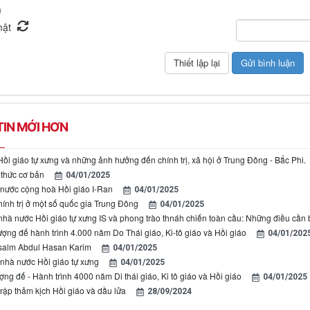
n
IN MỚI HƠN
ồi giáo tự xưng và những ảnh hưởng đến chính trị, xã hội ở Trung Đông - Bắc Phi.
 thức cơ bản
04/01/2025
 nước cộng hoà Hồi giáo I-Ran
04/01/2025
hính trị ở một số quốc gia Trung Đông
04/01/2025
nhà nước Hồi giáo tự xưng IS và phong trào thnáh chiến toàn cầu: Những điều cần b
ượng đế hành trình 4.000 năm Do Thái giáo, Ki-tô giáo và Hồi giáo
04/01/202
Isalm Abdul Hasan Karim
04/01/2025
 nhà nước Hồi giáo tự xưng
04/01/2025
ợng đế - Hành trình 4000 năm Di thái giáo, Ki tô giáo và Hồi giáo
04/01/2025
rập thảm kịch Hồi giáo và dầu lửa
28/09/2024