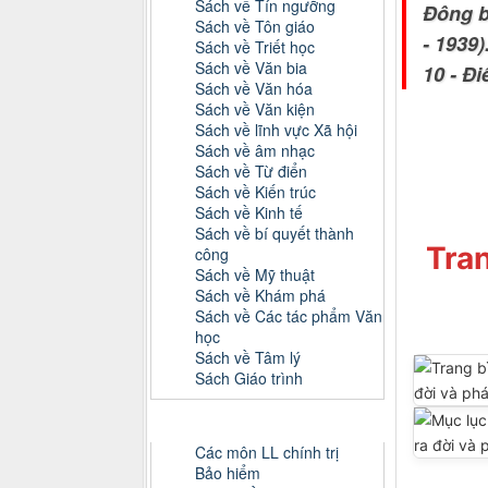
Sách về Tín ngưỡng
Đông b
Sách về Tôn giáo
- 1939)
Sách về Triết học
Sách về Văn bia
10 - Đi
Sách về Văn hóa
Sách về Văn kiện
Sách về lĩnh vực Xã hội
Sách về âm nhạc
Sách về Từ điển
Sách về Kiến trúc
Sách về Kinh tế
Sách về bí quyết thành
Tran
công
Sách về Mỹ thuật
Sách về Khám phá
Sách về Các tác phẩm Văn
học
Sách về Tâm lý
Sách Giáo trình
Danh mục Tiểu luận, Đồ án
Các môn LL chính trị
Bảo hiểm