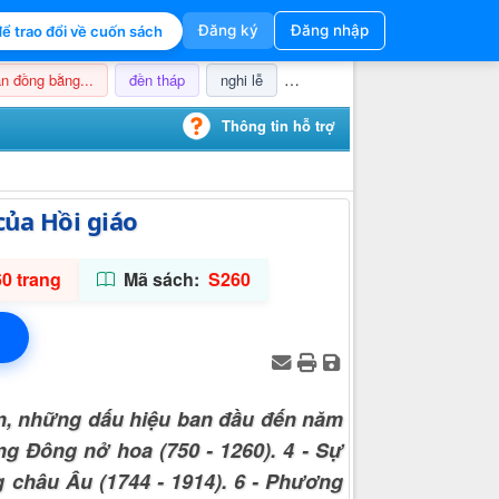
Đăng ký
Đăng nhập
ể trao đổi về cuốn sách
n đồng bằng...
đền tháp
nghi lễ
champa
thuế
ảnh hưở
Thông tin hỗ trợ
của Hồi giáo
0 trang
Mã sách:
S260
n, những dấu hiệu ban đầu đến năm
ng Đông nở hoa (750 - 1260). 4 - Sự
g châu Âu (1744 - 1914). 6 - Phương