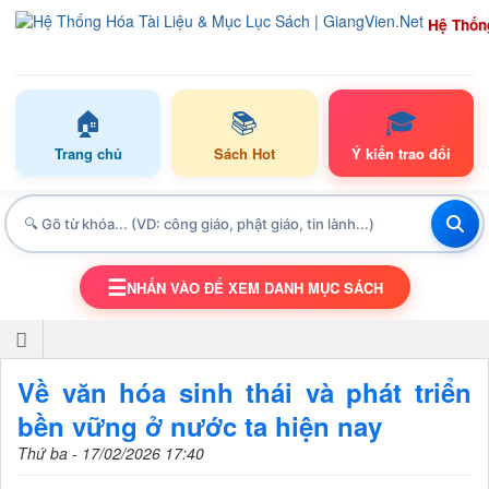
Hệ Thốn
🏠
📚
🎓
Trang chủ
Sách Hot
Ý kiến trao đổi
☰
NHẤN VÀO ĐỂ XEM DANH MỤC SÁCH
TOGGLE NAVIGATION
Về văn hóa sinh thái và phát triển
bền vững ở nước ta hiện nay
Thứ ba - 17/02/2026 17:40