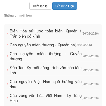
Những tin mới hơn
Biên Hòa sử lược toàn biên. Quyển 1
(26/02/2026)
Trấn biên cổ kính
Cao nguyên miền thượng - Quyển hạ
(26/02/2026)
Cao nguyên miền thượng - Quyển
(26/02/2026)
thượng
Đền Tam Kỳ một công trình văn hóa tâm
(23/03/2026)
linh
Cao nguyên Việt Nam quê hương yêu
(26/02/2026)
dấu
Các vùng văn hóa Việt Nam - Lý Tùng
(26/02/2026)
Hiếu