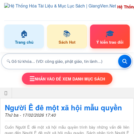
Hệ Thốn
🏠
📚
🎓
Trang chủ
Sách Hot
Ý kiến trao đổi
☰
NHẤN VÀO ĐỂ XEM DANH MỤC SÁCH
TOGGLE NAVIGATION
Người Ê đê một xã hội mẫu quyền
Thứ ba - 17/02/2026 17:40
Cuốn Người Ê đê một xã hội mẫu quyền trình bày những vấn đề liên
quan đến Người Ê đê một xã hội mẫu quyền. Sách phân tích Người Ê