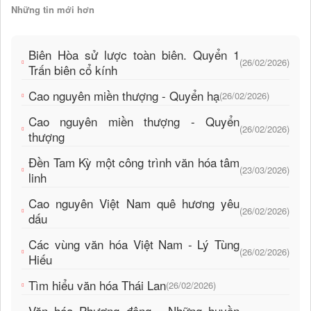
Những tin mới hơn
Biên Hòa sử lược toàn biên. Quyển 1
(26/02/2026)
Trấn biên cổ kính
Cao nguyên miền thượng - Quyển hạ
(26/02/2026)
Cao nguyên miền thượng - Quyển
(26/02/2026)
thượng
Đền Tam Kỳ một công trình văn hóa tâm
(23/03/2026)
linh
Cao nguyên Việt Nam quê hương yêu
(26/02/2026)
dấu
Các vùng văn hóa Việt Nam - Lý Tùng
(26/02/2026)
Hiếu
Tìm hiểu văn hóa Thái Lan
(26/02/2026)
Văn hóa Phương đông - Những huyền