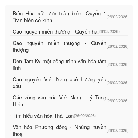
Biên Hòa sử lược toàn biên. Quyển 1
(26/02/2026)
Trấn biên cổ kính
Cao nguyên miền thượng - Quyển hạ
(26/02/2026)
Cao nguyên miền thượng - Quyển
(26/02/2026)
thượng
Đền Tam Kỳ một công trình văn hóa tâm
(23/03/2026)
linh
Cao nguyên Việt Nam quê hương yêu
(26/02/2026)
dấu
Các vùng văn hóa Việt Nam - Lý Tùng
(26/02/2026)
Hiếu
Tìm hiểu văn hóa Thái Lan
(26/02/2026)
Văn hóa Phương đông - Những huyền
(26/02/2026)
thoại