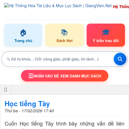
Hệ Thốn
🏠
📚
🎓
Trang chủ
Sách Hot
Ý kiến trao đổi
☰
NHẤN VÀO ĐỂ XEM DANH MỤC SÁCH
TOGGLE NAVIGATION
Học tiếng Tày
Thứ ba - 17/02/2026 17:40
Cuốn Học tiếng Tày trình bày những vấn đề liên