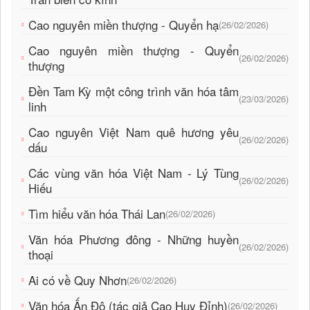
Cao nguyên miền thượng - Quyển hạ
(26/02/2026)
Cao nguyên miền thượng - Quyển
(26/02/2026)
thượng
Đền Tam Kỳ một công trình văn hóa tâm
(23/03/2026)
linh
Cao nguyên Việt Nam quê hương yêu
(26/02/2026)
dấu
Các vùng văn hóa Việt Nam - Lý Tùng
(26/02/2026)
Hiếu
Tìm hiểu văn hóa Thái Lan
(26/02/2026)
Văn hóa Phương đông - Những huyền
(26/02/2026)
thoại
Ai có về Quy Nhơn
(26/02/2026)
Văn hóa Ấn Độ (tác giả Cao Huy Đỉnh)
(26/02/2026)