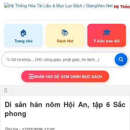
Hệ Thốn
🏠
📚
🎓
Trang chủ
Sách Hot
Ý kiến trao đổi
☰
NHẤN VÀO ĐỂ XEM DANH MỤC SÁCH
TOGGLE NAVIGATION
Di sản hán nôm Hội An, tập 6 Sắc
phong
Thứ ba - 17/02/2026 17:40