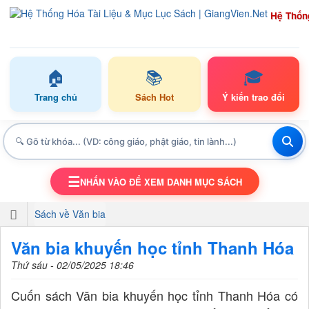
Hệ Thốn
🏠
📚
🎓
Trang chủ
Sách Hot
Ý kiến trao đổi
☰
NHẤN VÀO ĐỂ XEM DANH MỤC SÁCH
TOGGLE NAVIGATION
Sách về Văn bia
Văn bia khuyến học tỉnh Thanh Hóa
Thứ sáu - 02/05/2025 18:46
Cuốn sách Văn bia khuyến học tỉnh Thanh Hóa có