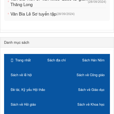
(28/09/2024)
Thăng Long
Văn Bia Lê Sơ tuyển tập
(28/09/2024)
Danh mục sách
Trang nhất
Sách địa chí
Sách Hán Nôm
Sách về lễ hội
Sách về Công giáo
Đề tài, Kỷ yếu Hội thảo
Sách về Giáo dục
Sách về Hồi giáo
Sách về Khoa học