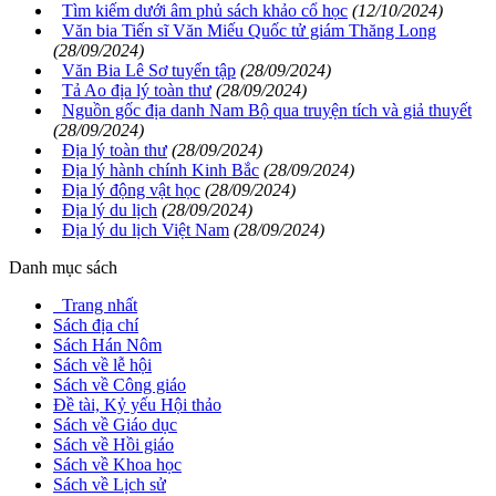
Tìm kiếm dưới âm phủ sách khảo cổ học
(12/10/2024)
Văn bia Tiến sĩ Văn Miếu Quốc tử giám Thăng Long
(28/09/2024)
Văn Bia Lê Sơ tuyển tập
(28/09/2024)
Tả Ao địa lý toàn thư
(28/09/2024)
Nguồn gốc địa danh Nam Bộ qua truyện tích và giả thuyết
(28/09/2024)
Địa lý toàn thư
(28/09/2024)
Địa lý hành chính Kinh Bắc
(28/09/2024)
Địa lý động vật học
(28/09/2024)
Địa lý du lịch
(28/09/2024)
Địa lý du lịch Việt Nam
(28/09/2024)
Danh mục sách
Trang nhất
Sách địa chí
Sách Hán Nôm
Sách về lễ hội
Sách về Công giáo
Đề tài, Kỷ yếu Hội thảo
Sách về Giáo dục
Sách về Hồi giáo
Sách về Khoa học
Sách về Lịch sử