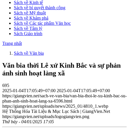
Sách về Kinh tế
Sách về bí quyết thành công
Sách về Mỹ thuật
Sách về Khám phá
Sách về Các tác phẩm Văn học
Sách về Tâm lý
Sách Giáo trình
Trang nhất
Sách về Văn bia
Văn bia thời Lê xứ Kinh Bắc và sự phản
ánh sinh hoạt làng xã
695
2025-01-04T17:05:49+07:00
2025-01-04T17:05:49+07:00
https://giangvien.net/sach-ve-van-bia/van-bia-thoi-le-xu-kinh-bac-su-
phan-anh-sinh-hoat-lang-xa-6596.html
https://giangvien.net/uploads/news/2025_01/4810_1.webp
Hệ Thống Hóa Tài Liệu & Mục Lục Sách | GiangVien.Net
https://giangvien.net/uploads/logogiangvien.png
Thứ bảy - 04/01/2025 17:05