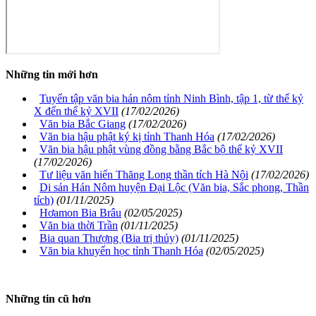
Những tin mới hơn
Tuyển tập văn bia hán nôm tỉnh Ninh Bình, tập 1, từ thế kỷ
X đến thế kỷ XVII
(17/02/2026)
Văn bia Bắc Giang
(17/02/2026)
Văn bia hậu phật ký kị tỉnh Thanh Hóa
(17/02/2026)
Văn bia hậu phật vùng đồng bằng Bắc bộ thế kỷ XVII
(17/02/2026)
Tư liệu văn hiến Thăng Long thần tích Hà Nội
(17/02/2026)
Di sản Hán Nôm huyện Đại Lộc (Văn bia, Sắc phong, Thần
tích)
(01/11/2025)
Hơamon Bia Brâu
(02/05/2025)
Văn bia thời Trần
(01/11/2025)
Bia quan Thượng (Bia trị thủy)
(01/11/2025)
Văn bia khuyến học tỉnh Thanh Hóa
(02/05/2025)
Những tin cũ hơn