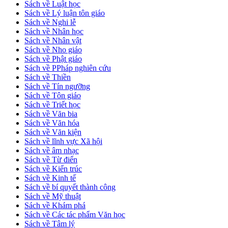
Sách về Luật học
Sách về Lý luận tôn giáo
Sách về Nghi lễ
Sách về Nhân học
Sách về Nhân vật
Sách về Nho giáo
Sách về Phật giáo
Sách về PPháp nghiên cứu
Sách về Thiền
Sách về Tín ngưỡng
Sách về Tôn giáo
Sách về Triết học
Sách về Văn bia
Sách về Văn hóa
Sách về Văn kiện
Sách về lĩnh vực Xã hội
Sách về âm nhạc
Sách về Từ điển
Sách về Kiến trúc
Sách về Kinh tế
Sách về bí quyết thành công
Sách về Mỹ thuật
Sách về Khám phá
Sách về Các tác phẩm Văn học
Sách về Tâm lý