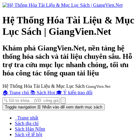
Hệ Thống Hóa Tài Liệu & Mục
Lục Sách | GiangVien.Net
Khám phá GiangVien.Net, nền tảng hệ
thống hóa sách và tài liệu chuyên sâu. Hỗ
trợ tra cứu mục lục nhanh chóng, tối ưu
hóa công tác tổng quan tài liệu
Hệ Thống Hóa Tài Liệu & Mục Lục Sách
GiangVien.Net
🏠
Trang chủ
📚
Sách Hot
🎓
Ý kiến trao đổi
Toggle navigation
☰
Nhấn vào để xem danh mục sách
Trang nhất
Sách địa chí
Sách Hán Nôm
Sách về lễ hội