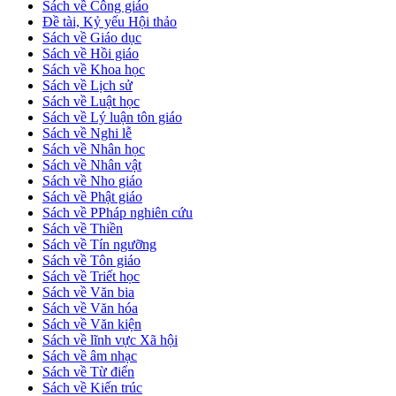
Sách về Công giáo
Đề tài, Kỷ yếu Hội thảo
Sách về Giáo dục
Sách về Hồi giáo
Sách về Khoa học
Sách về Lịch sử
Sách về Luật học
Sách về Lý luận tôn giáo
Sách về Nghi lễ
Sách về Nhân học
Sách về Nhân vật
Sách về Nho giáo
Sách về Phật giáo
Sách về PPháp nghiên cứu
Sách về Thiền
Sách về Tín ngưỡng
Sách về Tôn giáo
Sách về Triết học
Sách về Văn bia
Sách về Văn hóa
Sách về Văn kiện
Sách về lĩnh vực Xã hội
Sách về âm nhạc
Sách về Từ điển
Sách về Kiến trúc