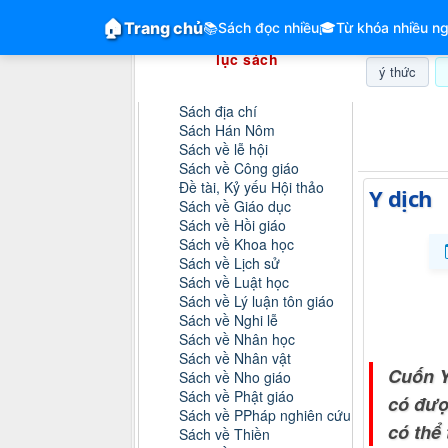
GiangVien.Net - Hệ thống hóa tài liệu &
🏠
Trang chủ
📚
Sách đọc nhiều
🎓
Từ khóa nhiều ng
Hệ thống hóa tài liệu & mục
lục sách
ý thức
Danh mục sách
Sách địa chí
Thứ sáu, 0
Sách Hán Nôm
Sách về lễ hội
Sách về Công giáo
Đề tài, Kỷ yếu Hội thảo
Y dịch
Sách về Giáo dục
Sách về Hồi giáo
Sách về Khoa học
Sách về Lịch sử
Sách về Luật học
Sách về Lý luận tôn giáo
Sách về Nghi lễ
Sách về Nhân học
Sách về Nhân vật
Cuốn Y
Sách về Nho giáo
Sách về Phật giáo
có đượ
Sách về PPháp nghiên cứu
có thể
Sách về Thiền