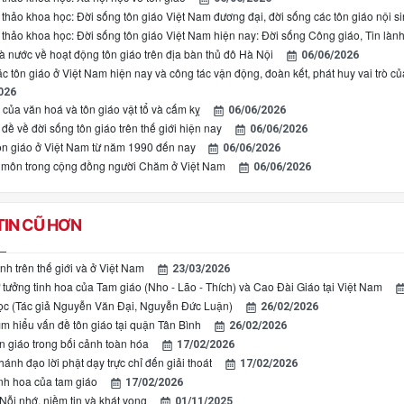
 thảo khoa học: Đời sống tôn giáo Việt Nam đương đại, đời sống các tôn giáo nội s
 thảo khoa học: Đời sống tôn giáo Việt Nam hiện nay: Đời sống Công giáo, Tin làn
à nước về hoạt động tôn giáo trên địa bàn thủ đô Hà Nội
06/06/2026
c tôn giáo ở Việt Nam hiện nay và công tác vận động, đoàn kết, phát huy vai trò củ
026
của văn hoá và tôn giáo vật tổ và cấm kỵ
06/06/2026
đề về đời sống tôn giáo trên thế giới hiện nay
06/06/2026
ôn giáo ở Việt Nam từ năm 1990 đến nay
06/06/2026
 môn trong cộng đồng người Chăm ở Việt Nam
06/06/2026
IN CŨ HƠN
nh trên thế giới và ở Việt Nam
23/03/2026
ư tưởng tinh hoa của Tam giáo (Nho - Lão - Thích) và Cao Đài Giáo tại Việt Nam
ọc (Tác giả Nguyễn Văn Đại, Nguyễn Đức Luận)
26/02/2026
ìm hiểu vấn đề tôn giáo tại quận Tân Bình
26/02/2026
n giáo trong bối cảnh toàn hóa
17/02/2026
ánh đạo lời phật dạy trực chỉ đến giải thoát
17/02/2026
inh hoa của tam giáo
17/02/2026
Nỗi nhớ, niềm tin và khát vọng
01/11/2025