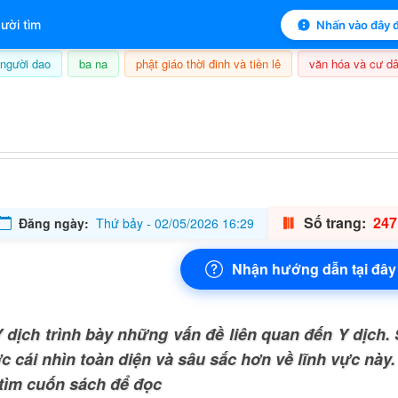
 mục lục sách
ười tìm
Nhấn vào đây đ
người dao
ba na
phật giáo thời đinh và tiền lê
văn hóa và cư dâ
7/08/2026, 22:55
Số trang:
247
Đăng ngày:
Thứ bảy - 02/05/2026 16:29
Nhận hướng dẫn tại đây
 dịch trình bày những vấn đề liên quan đến Y dịch. 
c cái nhìn toàn diện và sâu sắc hơn về lĩnh vực này
 tìm cuốn sách để đọc