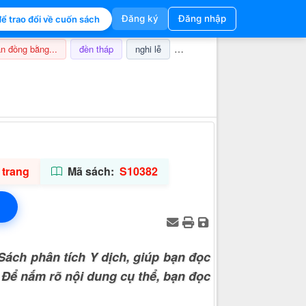
Đăng ký
Đăng nhập
ể trao đổi về cuốn sách
n đồng bằng...
đền tháp
nghi lễ
champa
thuế
ảnh hưở
Thông tin hỗ trợ
 trang
Mã sách:
S10382
Sách phân tích Y dịch, giúp bạn đọc
. Để nắm rõ nội dung cụ thể, bạn đọc