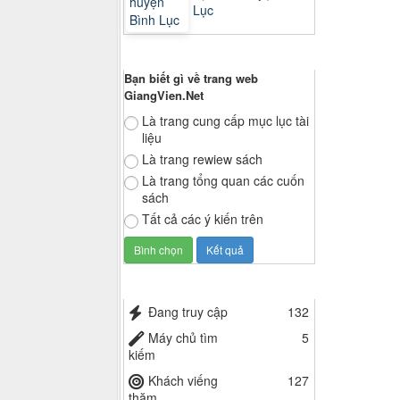
Lục
Thăm dò ý kiến
Bạn biết gì về trang web
GiangVien.Net
Là trang cung cấp mục lục tài
liệu
Là trang rewiew sách
Là trang tổng quan các cuốn
sách
Tất cả các ý kiến trên
Thống kê truy cập
Đang truy cập
132
Máy chủ tìm
5
kiếm
Khách viếng
127
thăm