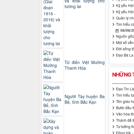
và khải tượng cho
Kỷ yếu Hội
tương lai
Kỷ yếu Hội
Quản lý nh
Tìm hiểu cá
06/06/2
Nguồn gốc 
Một số vấn 
Đời sống t
Đạo Bà La
Từ điển Việt Mường
Thanh Hóa
NHỮNG T
Đạo Tin Là
Tìm hiểu t
Người Tày huyện Ba
Tôn giáo h
Bể, tỉnh Bắc Kạn
Bước đầu t
Văn hóa tô
Thánh đế th
Tư tưởng t
Đông Hà - 