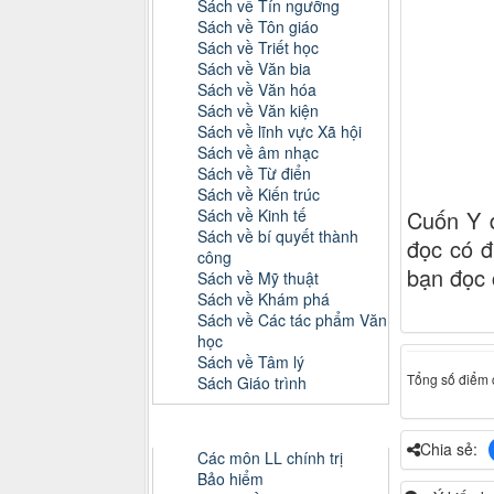
Sách về Tín ngưỡng
Sách về Tôn giáo
Sách về Triết học
Sách về Văn bia
Sách về Văn hóa
Sách về Văn kiện
Sách về lĩnh vực Xã hội
Sách về âm nhạc
Sách về Từ điển
Sách về Kiến trúc
Sách về Kinh tế
Cuốn Y d
Sách về bí quyết thành
đọc có đ
công
bạn đọc 
Sách về Mỹ thuật
Sách về Khám phá
Sách về Các tác phẩm Văn
học
Sách về Tâm lý
Tổng số điểm c
Sách Giáo trình
Danh mục Tiểu luận, Đồ án
Chia sẻ:
Các môn LL chính trị
Bảo hiểm